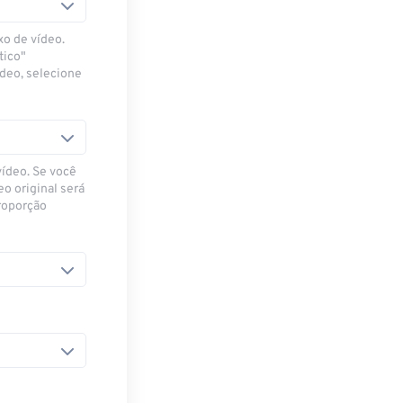
xo de vídeo.
tico"
ídeo, selecione
vídeo. Se você
eo original será
proporção