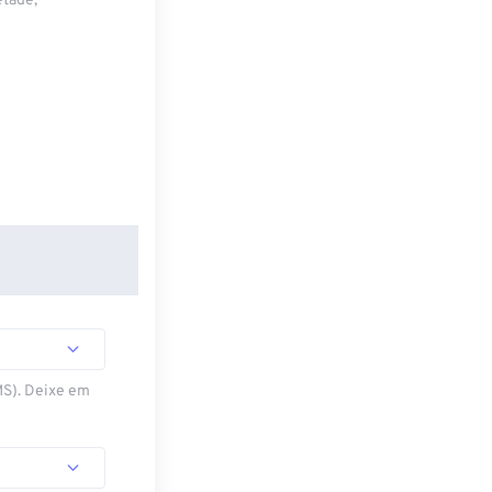
etade,
MS). Deixe em