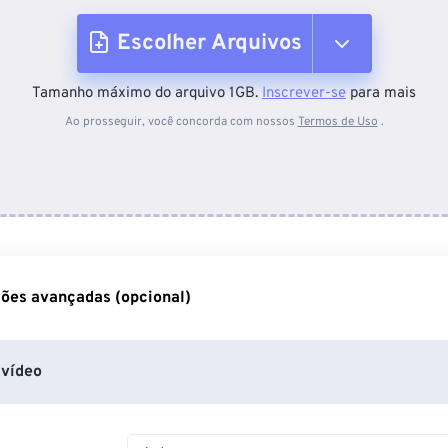
Escolher Arquivos
Tamanho máximo do arquivo 1GB.
Inscrever-se
para mais
Do dispositivo
Ao prosseguir, você concorda com nossos
Termos de Uso
.
Do Dropbox
Do Google Drive
ões avançadas (opcional)
Do OneDrive
vídeo
Da URL