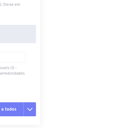
S). Deixe em
ixels (0 -
 arredondados
 a todos
 as opções
da predefinição