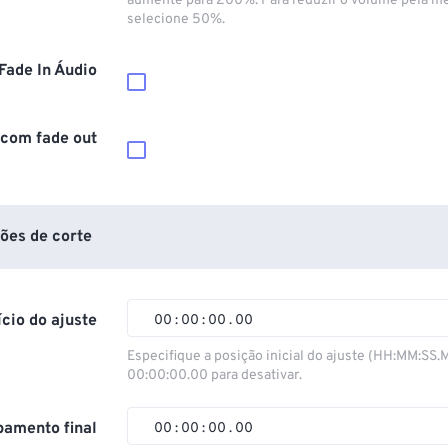
aumente para 200%. Para reduzir o volume pela m
selecione 50%.
Fade In Áudio
 com fade out
ões de corte
ício do ajuste
00
:
00
:
00
.
00
00
00
00
00
Especifique a posição inicial do ajuste (HH:MM:SS.
00:00:00.00 para desativar.
01
01
01
01
02
02
02
02
amento final
00
:
00
:
00
.
00