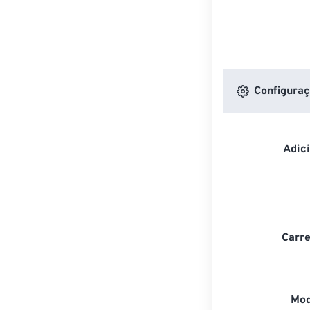
Configuraç
Adic
Carre
Mod