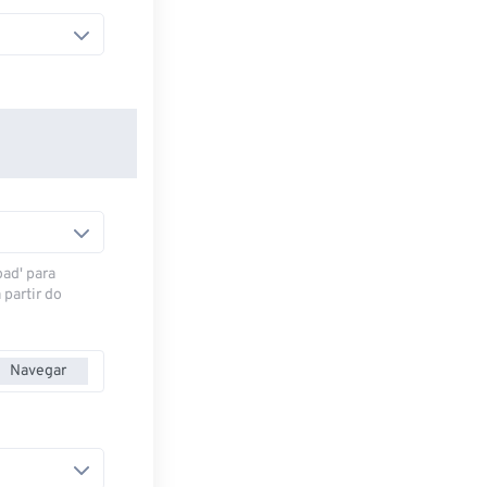
oad' para
 partir do
Navegar