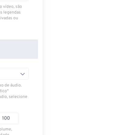
o vídeo, são
as legendas
ivadas ou
xo de áudio.
tico"
udio, selecione
volume,