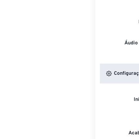
Áudio
Configuraç
In
Acab