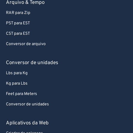
Arquivo & Tempo
70
70
RAR para Zip
71
71
PST para EST
72
72
CST para EST
73
73
Conversor de arquivo
74
74
75
75
Conversor de unidades
76
76
Lbs para Kg
77
77
Kg para Lbs
78
78
Feet para Meters
79
79
Conversor de unidades
80
80
81
81
Aplicativos da Web
82
82