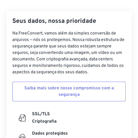
17
17
17
17
17
17
17
17
18
18
18
18
18
18
18
18
Seus dados, nossa prioridade
19
19
19
19
19
19
19
19
Na FreeConvert, vamos além da simples conversão de
20
20
20
20
20
20
20
20
arquivos — nós os protegemos. Nossa robusta estrutura de
21
21
21
21
21
21
21
21
segurança garante que seus dados estejam sempre
seguros, seja convertendo uma imagem, um vídeo ou um
22
22
22
22
22
22
22
22
documento. Com criptografia avançada, data centers
seguros e monitoramento rigoroso, cuidamos de todos os
23
23
23
23
23
23
23
23
aspectos da segurança dos seus dados.
24
24
24
24
24
24
25
25
25
25
25
25
Saiba mais sobre nosso compromisso com a
segurança
26
26
26
26
26
26
27
27
27
27
27
27
SSL/TLS
28
28
28
28
28
28
Criptografia
29
29
29
29
29
29
Dados protegidos