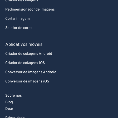
Criador de colagens
83
83
Redimensionador de imagens
84
84
Cortar imagem
85
85
Seletor de cores
86
86
87
87
Aplicativos móveis
88
88
Criador de colagens Android
89
89
Criador de colagens iOS
90
90
Conversor de imagens Android
91
91
Conversor de imagens iOS
92
92
93
93
Sobre nós
Blog
94
94
Doar
95
95