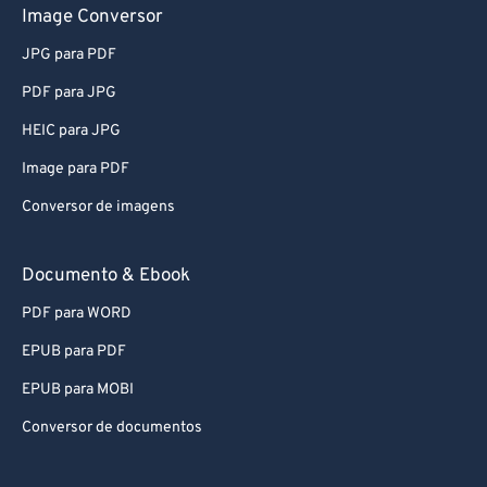
Image Conversor
57
57
57
57
57
57
JPG para PDF
58
58
58
58
58
58
PDF para JPG
59
59
59
59
59
59
HEIC para JPG
60
60
Image para PDF
61
61
Conversor de imagens
62
62
63
63
Documento & Ebook
64
64
PDF para WORD
65
65
EPUB para PDF
66
66
EPUB para MOBI
67
67
Conversor de documentos
68
68
69
69