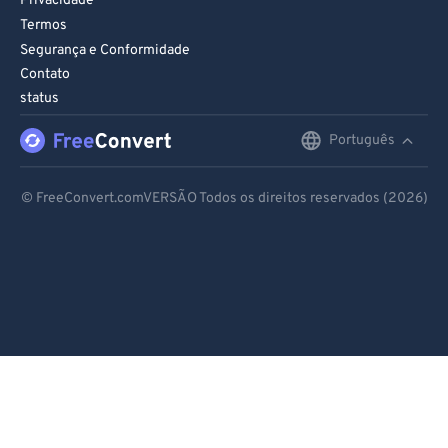
Privacidade
96
96
Termos
97
97
Segurança e Conformidade
Contato
98
98
status
99
99
Português
English
Deutsch
© FreeConvert.comVERSÃO Todos os direitos reservados (2026)
Español
Français
Português
Italiano
Dutch
日本語