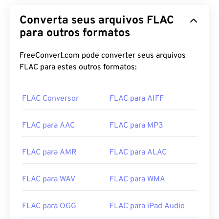
Converta seus arquivos FLAC
para outros formatos
FreeConvert.com pode converter seus arquivos
FLAC para estes outros formatos:
FLAC Conversor
FLAC para AIFF
00
00
00
00
00
00
00
00
FLAC para AAC
FLAC para MP3
FLAC para AMR
FLAC para ALAC
00
00
00
00
00
00
00
00
01
01
01
01
01
01
01
01
FLAC para WAV
FLAC para WMA
02
02
02
02
02
02
02
02
FLAC para OGG
FLAC para iPad Audio
03
03
03
03
03
03
03
03