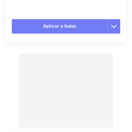
Aplicar a todos
Redefinir todas as opções
Aplicar a partir da predefinição
Salvar como predefinição