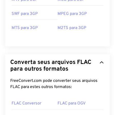
SWF para 3GP
MPEG para 3GP
00
00
00
00
00
00
00
00
MTS para 3GP
M2TS para 3GP
00
00
00
00
00
00
00
00
01
01
01
01
01
01
01
01
Converta seus arquivos FLAC
02
02
02
02
02
02
02
02
para outros formatos
03
03
03
03
03
03
03
03
FreeConvert.com pode converter seus arquivos
04
04
04
04
04
04
04
04
FLAC para estes outros formatos:
05
05
05
05
05
05
05
05
06
06
06
06
06
06
06
06
FLAC Conversor
FLAC para OGV
07
07
07
07
07
07
07
07