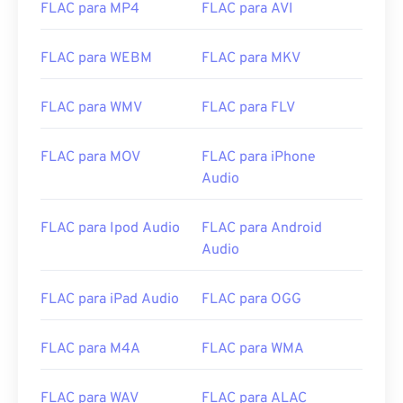
FLAC para MP4
FLAC para AVI
08
08
08
08
08
08
08
08
09
09
09
09
09
09
09
09
FLAC para WEBM
FLAC para MKV
10
10
10
10
10
10
10
10
11
11
11
11
11
11
11
11
FLAC para WMV
FLAC para FLV
12
12
12
12
12
12
12
12
FLAC para MOV
FLAC para iPhone
13
13
13
13
13
13
13
13
Audio
14
14
14
14
14
14
14
14
15
15
15
15
15
15
15
15
FLAC para Ipod Audio
FLAC para Android
Audio
16
16
16
16
16
16
16
16
17
17
17
17
17
17
17
17
FLAC para iPad Audio
FLAC para OGG
18
18
18
18
18
18
18
18
19
19
19
19
19
19
19
19
FLAC para M4A
FLAC para WMA
20
20
20
20
20
20
20
20
FLAC para WAV
FLAC para ALAC