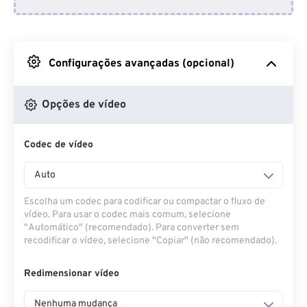
Do Dropbox
Do Google Drive
Configurações avançadas (opcional)
Do OneDrive
Opções de vídeo
Codec de vídeo
Da URL
Auto
Escolha um codec para codificar ou compactar o fluxo de
vídeo. Para usar o codec mais comum, selecione
"Automático" (recomendado). Para converter sem
recodificar o vídeo, selecione "Copiar" (não recomendado).
Redimensionar vídeo
Nenhuma mudança