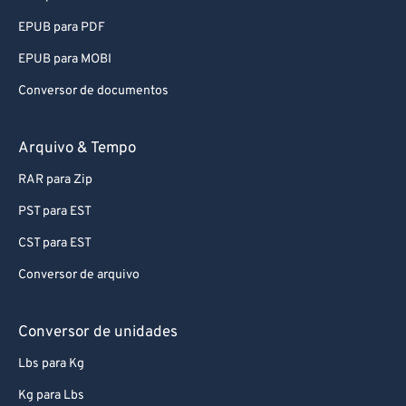
87
87
EPUB para PDF
88
88
EPUB para MOBI
89
89
Conversor de documentos
90
90
91
91
Arquivo & Tempo
92
92
RAR para Zip
93
93
PST para EST
94
94
CST para EST
95
95
Conversor de arquivo
96
96
97
97
Conversor de unidades
98
98
Lbs para Kg
99
99
Kg para Lbs