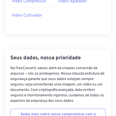
34
34
34
34
34
34
Video Compressor
Video Aparador
35
35
35
35
35
35
Video Cultivador
36
36
36
36
36
36
37
37
37
37
37
37
38
38
38
38
38
38
39
39
39
39
39
39
40
40
40
40
40
40
Seus dados, nossa prioridade
41
41
41
41
41
41
Na FreeConvert, vamos além da simples conversão de
42
42
42
42
42
42
arquivos — nós os protegemos. Nossa robusta estrutura de
43
43
43
43
43
43
segurança garante que seus dados estejam sempre
seguros, seja convertendo uma imagem, um vídeo ou um
44
44
44
44
44
44
documento. Com criptografia avançada, data centers
seguros e monitoramento rigoroso, cuidamos de todos os
45
45
45
45
45
45
aspectos da segurança dos seus dados.
46
46
46
46
46
46
47
47
47
47
47
47
Saiba mais sobre nosso compromisso com a