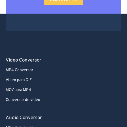
Inscrever-se
61
61
62
62
63
63
64
64
65
65
66
66
Video Conversor
67
67
MP4 Conversor
68
68
Video para GIF
69
69
MOV para MP4
70
70
Conversor de vídeo
71
71
72
72
Audio Conversor
73
73