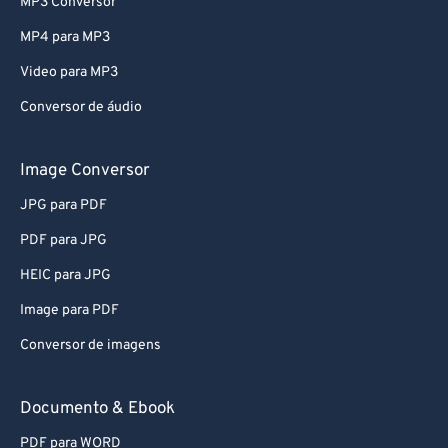
MP3 Conversor
74
74
MP4 para MP3
75
75
Video para MP3
76
76
Conversor de áudio
77
77
78
78
Image Conversor
79
79
JPG para PDF
80
80
PDF para JPG
81
81
HEIC para JPG
82
82
Image para PDF
83
83
Conversor de imagens
84
84
85
85
Documento & Ebook
86
86
PDF para WORD