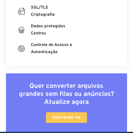
SSL/TLS
Criptografia
Dados protegidos
Centros
Controle de Acesso e
Autenticação
Quer converter arquivos
grandes sem filas ou anúncios?
Atualize agora
Inscrever-se