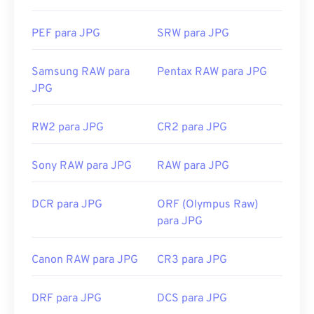
Desenvolvido por:
CompuServe, Inc.
Arquivos JPG abrem automaticamente em
navegadores populares como
o Chrome
, em
Lançamento inicial:
15 de junho de 1987
PEF para JPG
SRW para JPG
aplicativos da Microsoft como
o Microsoft Fotos
e
Links úteis:
https://en.wikipedia.org/wiki/GIF
em aplicativos do Mac OS como
o Apple Preview
.
Samsung RAW para
Pentax RAW para JPG
Para redimensionar imagens JPEG, use nossa
JPG
ferramenta
de redimensionamento de imagens
.
Desenvolvido por:
Joint Photographic Experts
RW2 para JPG
CR2 para JPG
Group
Lançamento inicial:
18 de setembro de 1992
Sony RAW para JPG
RAW para JPG
Ferramentas JPG relacionadas:
DCR para JPG
ORF (Olympus Raw)
Use nosso
Seletor de Cores
para escolher cores de
para JPG
imagens
Canon RAW para JPG
CR3 para JPG
DRF para JPG
DCS para JPG