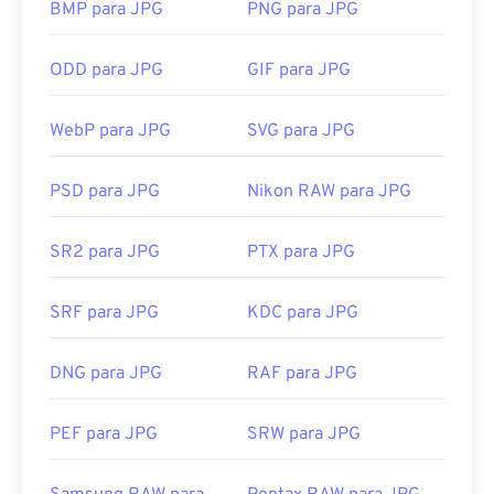
BMP para JPG
PNG para JPG
você pode converter
JPG para WebP
, que é um
formato de arquivo mais novo e mais compactável.
ODD para JPG
GIF para JPG
Como abrir um arquivo JPG?
WebP para JPG
SVG para JPG
Quase todos os programas e aplicativos
visualizadores de imagens reconhecem e
PSD para JPG
Nikon RAW para JPG
conseguem abrir arquivos JPG. Um simples clique
duplo no arquivo JPG geralmente o abrirá no seu
SR2 para JPG
PTX para JPG
visualizador de imagens, editor de imagens ou
navegador da web padrão. Para selecionar um
aplicativo específico para abrir o arquivo, clique
SRF para JPG
KDC para JPG
com o botão direito do mouse e selecione "Abrir
com" para fazer sua seleção.
DNG para JPG
RAF para JPG
Arquivos JPG abrem automaticamente em
navegadores populares como
o Chrome
, em
PEF para JPG
SRW para JPG
aplicativos da Microsoft como
o Microsoft Fotos
e
em aplicativos do Mac OS como
o Apple Preview
.