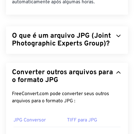
automaticamente após algumas horas.
O que é um arquivo JPG (Joint
Photographic Experts Group)?
JPG (Joint Photographic Experts Group) é um
formato de arquivo universal que utiliza um
Converter outros arquivos para
algoritmo para compactar fotografias e gráficos. A
considerável compactação que o JPG oferece é a
o formato JPG
razão de sua ampla utilização. Portanto, o tamanho
relativamente pequeno dos arquivos JPG os torna
FreeConvert.com pode converter seus outros
excelentes para transporte pela internet e uso em
arquivos para o formato JPG :
sites. Você pode usar nossa ferramenta
de
compactação de JPEG
para reduzir o tamanho do
JPG Conversor
TIFF para JPG
arquivo em até 80%!
Se precisar de uma compactação ainda melhor,