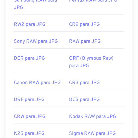
Samsung RAW para
Pentax RAW para JPG
Para redimensionar imagens JPEG, use nossa
JPG
ferramenta
de redimensionamento de imagens
.
Desenvolvido por:
Joint Photographic Experts
RW2 para JPG
CR2 para JPG
Group
Lançamento inicial:
18 de setembro de 1992
Sony RAW para JPG
RAW para JPG
Ferramentas JPG relacionadas:
DCR para JPG
ORF (Olympus Raw)
Use nosso
Seletor de Cores
para escolher cores de
para JPG
imagens
Canon RAW para JPG
CR3 para JPG
DRF para JPG
DCS para JPG
CRW para JPG
Kodak RAW para JPG
K25 para JPG
Sigma RAW para JPG