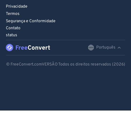
Privacidade
Termos
Segurança e Conformidade
Contato
status
Português
English
Deutsch
© FreeConvert.comVERSÃO Todos os direitos reservados (2026)
Español
Français
Português
Italiano
Dutch