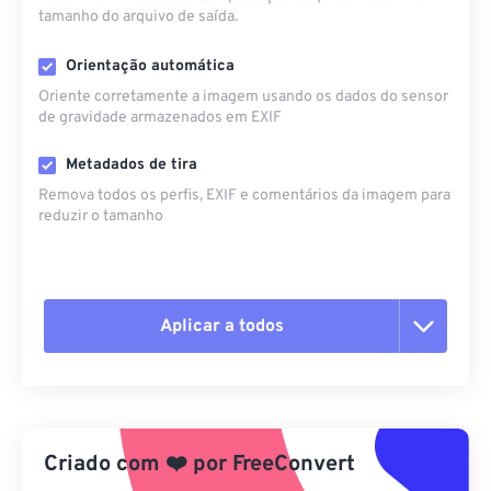
tamanho do arquivo de saída.
Orientação automática
Oriente corretamente a imagem usando os dados do sensor
de gravidade armazenados em EXIF
Metadados de tira
Remova todos os perfis, EXIF ​​e comentários da imagem para
reduzir o tamanho
Aplicar a todos
Redefinir todas as opções
Aplicar a partir da predefinição
Criado com
❤️
por
FreeConvert
Salvar como predefinição