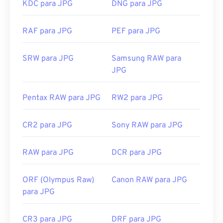
KDC para JPG
DNG para JPG
Arquivos JPG abrem automaticamente em
navegadores populares como
o Chrome
, em
RAF para JPG
PEF para JPG
aplicativos da Microsoft como
o Microsoft Fotos
e
em aplicativos do Mac OS como
o Apple Preview
.
SRW para JPG
Samsung RAW para
Para redimensionar imagens JPEG, use nossa
JPG
ferramenta
de redimensionamento de imagens
.
Desenvolvido por:
Joint Photographic Experts
Pentax RAW para JPG
RW2 para JPG
Group
Lançamento inicial:
18 de setembro de 1992
CR2 para JPG
Sony RAW para JPG
Ferramentas JPG relacionadas:
RAW para JPG
DCR para JPG
Use nosso
Seletor de Cores
para escolher cores de
imagens
ORF (Olympus Raw)
Canon RAW para JPG
para JPG
CR3 para JPG
DRF para JPG