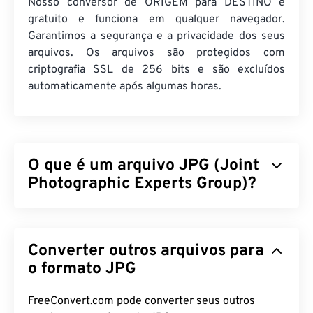
Nosso conversor de ORIGEM para DESTINO é
gratuito e funciona em qualquer navegador.
Garantimos a segurança e a privacidade dos seus
arquivos. Os arquivos são protegidos com
criptografia SSL de 256 bits e são excluídos
automaticamente após algumas horas.
O que é um arquivo JPG (Joint
Photographic Experts Group)?
JPG (Joint Photographic Experts Group) é um
formato de arquivo universal que utiliza um
Converter outros arquivos para
algoritmo para compactar fotografias e gráficos. A
considerável compactação que o JPG oferece é a
o formato JPG
razão de sua ampla utilização. Portanto, o tamanho
relativamente pequeno dos arquivos JPG os torna
FreeConvert.com pode converter seus outros