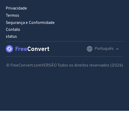
Privacidade
Termos
Segurança e Conformidade
Contato
status
Português
English
Deutsch
© FreeConvert.comVERSÃO Todos os direitos reservados (2026)
Español
Français
Português
Italiano
Dutch