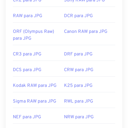
CR2 para JPG
Sony RAW para JPG
Ferramentas JPG relacionadas:
RAW para JPG
DCR para JPG
Use nosso
Seletor de Cores
para escolher cores de
imagens
ORF (Olympus Raw)
Canon RAW para JPG
para JPG
CR3 para JPG
DRF para JPG
DCS para JPG
CRW para JPG
Kodak RAW para JPG
K25 para JPG
Sigma RAW para JPG
RWL para JPG
NEF para JPG
NRW para JPG