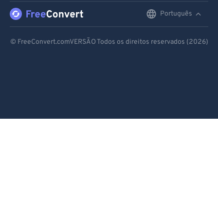
Português
English
Deutsch
© FreeConvert.comVERSÃO Todos os direitos reservados (2026)
Español
Français
Português
Italiano
Dutch
日本語
简体中文
繁體中文
한국어