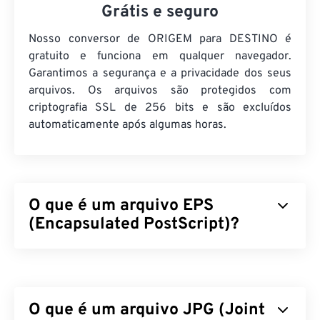
Grátis e seguro
Nosso conversor de ORIGEM para DESTINO é
gratuito e funciona em qualquer navegador.
Garantimos a segurança e a privacidade dos seus
arquivos. Os arquivos são protegidos com
criptografia SSL de 256 bits e são excluídos
automaticamente após algumas horas.
O que é um arquivo EPS
(Encapsulated PostScript)?
Encapsulated PostScript (EPS) é um formato de
arquivo que contém instruções baseadas em texto
e gráficos para desenhar uma imagem
vetorial
. Um
O que é um arquivo JPG (Joint
arquivo EPS também contém uma imagem