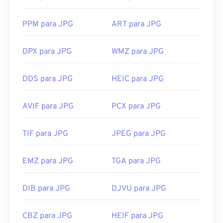
aplicativos da Microsoft como
o Microsoft Fotos
e
em aplicativos do Mac OS como
o Apple Preview
.
PPM para JPG
ART para JPG
Para redimensionar imagens JPEG, use nossa
ferramenta
de redimensionamento de imagens
.
DPX para JPG
WMZ para JPG
Desenvolvido por:
Joint Photographic Experts
Group
DDS para JPG
HEIC para JPG
Lançamento inicial:
18 de setembro de 1992
Ferramentas JPG relacionadas:
AVIF para JPG
PCX para JPG
Use nosso
Seletor de Cores
para escolher cores de
imagens
TIF para JPG
JPEG para JPG
EMZ para JPG
TGA para JPG
DIB para JPG
DJVU para JPG
CBZ para JPG
HEIF para JPG