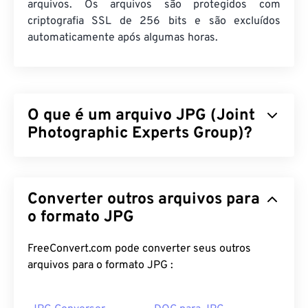
arquivos. Os arquivos são protegidos com
criptografia SSL de 256 bits e são excluídos
automaticamente após algumas horas.
O que é um arquivo JPG (Joint
Photographic Experts Group)?
JPG (Joint Photographic Experts Group) é um
formato de arquivo universal que utiliza um
Converter outros arquivos para
algoritmo para compactar fotografias e gráficos. A
considerável compactação que o JPG oferece é a
o formato JPG
razão de sua ampla utilização. Portanto, o tamanho
relativamente pequeno dos arquivos JPG os torna
FreeConvert.com pode converter seus outros
excelentes para transporte pela internet e uso em
arquivos para o formato JPG :
sites. Você pode usar nossa ferramenta
de
compactação de JPEG
para reduzir o tamanho do