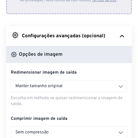
Ao prosseguir, você concorda com nossos
Termos de Uso
.
Do Dropbox
Do Google Drive
Configurações avançadas (opcional)
Do OneDrive
Opções de imagem
Redimensionar imagem de saída
Da URL
Manter tamanho original
Escolha um método se quiser redimensionar a imagem de
saída.
Comprimir imagem de saída
Sem compressão