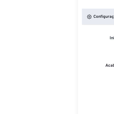
Configuraç
In
Acab