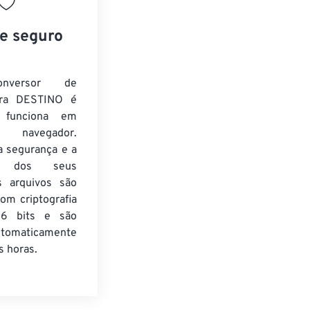
 e seguro
nversor de
ra DESTINO é
e funciona em
 navegador.
a segurança e a
de dos seus
s arquivos são
om criptografia
6 bits e são
utomaticamente
 horas.