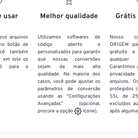
20
20
20
20
17
17
17
17
21
21
21
21
18
18
18
18
e usar
Melhor qualidade
Grátis
22
22
22
22
19
19
19
19
23
23
23
23
20
20
20
20
eus arquivos
Utilizamos softwares de
Nosso co
24
24
24
no botão de
código aberto e
ORIGEM pa
21
21
21
21
ocê também
personalizados para garantir
gratuito 
25
25
25
22
22
22
22
r em lote
os
que nossas conversões
qualquer
26
26
26
B
para o
sejam da mais alta
23
23
23
23
Garantimos 
qualidade. Na maioria dos
privacida
27
27
27
24
24
24
casos, você pode ajustar os
arquivos. O
28
28
28
25
25
25
parâmetros de conversão
protegidos c
usando as “Configurações
29
29
29
SSL de 25
26
26
26
Avançadas” (opcional,
excluídos a
30
30
30
27
27
27
após algumas
procure a opção
ícone).
31
31
31
28
28
28
32
32
32
29
29
29