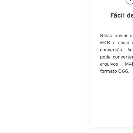
Fácil d
Basta enviar s
M4B e clicar 
conversão. V
pode converte
arquivos M4
formato OGG.