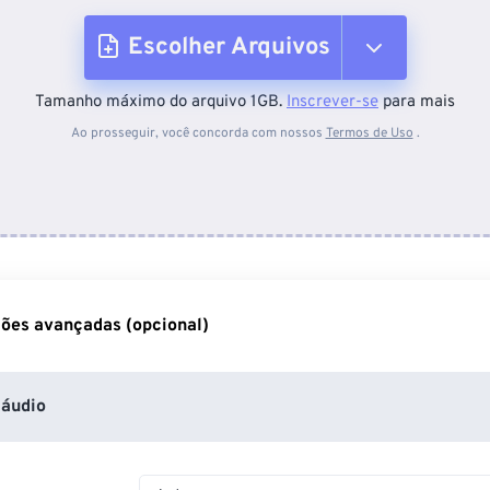
Escolher Arquivos
Tamanho máximo do arquivo 1GB.
Inscrever-se
para mais
Do dispositivo
Ao prosseguir, você concorda com nossos
Termos de Uso
.
Do Dropbox
Do Google Drive
ões avançadas (opcional)
Do OneDrive
áudio
Da URL