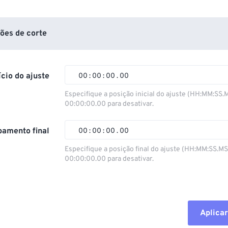
ões de corte
ício do ajuste
00
:
00
:
00
.
00
Especifique a posição inicial do ajuste (HH:MM:SS.
00:00:00.00 para desativar.
00
00
00
00
01
01
01
01
amento final
00
:
00
:
00
.
00
02
02
02
02
Especifique a posição final do ajuste (HH:MM:SS.M
00:00:00.00 para desativar.
03
03
03
03
00
00
00
00
04
04
04
04
01
01
01
01
05
05
05
05
02
02
02
02
Aplicar
06
06
06
06
03
03
03
03