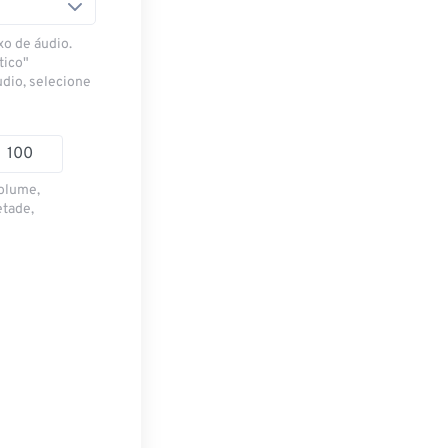
xo de áudio.
tico"
udio, selecione
volume,
etade,