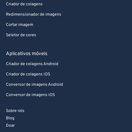
Criador de colagens
88
88
Redimensionador de imagens
89
89
Cortar imagem
90
90
Seletor de cores
91
91
92
92
Aplicativos móveis
93
93
Criador de colagens Android
94
94
Criador de colagens iOS
95
95
Conversor de imagens Android
96
96
Conversor de imagens iOS
97
97
98
98
Sobre nós
99
99
Blog
Doar