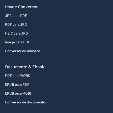
61
61
Image Conversor
62
62
JPG para PDF
63
63
PDF para JPG
64
64
HEIC para JPG
65
65
Image para PDF
66
66
Conversor de imagens
67
67
68
68
Documento & Ebook
69
69
PDF para WORD
70
70
EPUB para PDF
71
71
EPUB para MOBI
72
72
Conversor de documentos
73
73
74
74