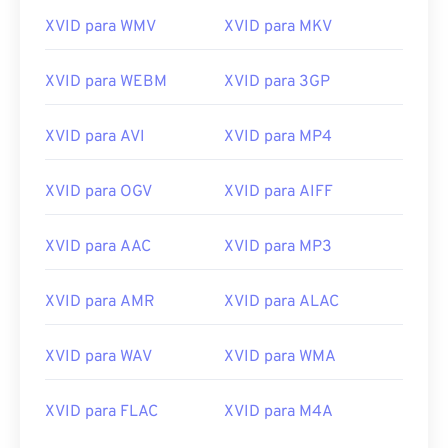
XVID para WMV
XVID para MKV
XVID para WEBM
XVID para 3GP
00
00
00
00
00
00
00
00
XVID para AVI
XVID para MP4
00
00
00
00
00
00
00
00
XVID para OGV
XVID para AIFF
01
01
01
01
01
01
01
01
02
02
02
02
02
02
02
02
XVID para AAC
XVID para MP3
03
03
03
03
03
03
03
03
XVID para AMR
XVID para ALAC
04
04
04
04
04
04
04
04
05
05
05
05
05
05
05
05
XVID para WAV
XVID para WMA
06
06
06
06
06
06
06
06
07
07
07
07
07
07
07
07
XVID para FLAC
XVID para M4A
08
08
08
08
08
08
08
08