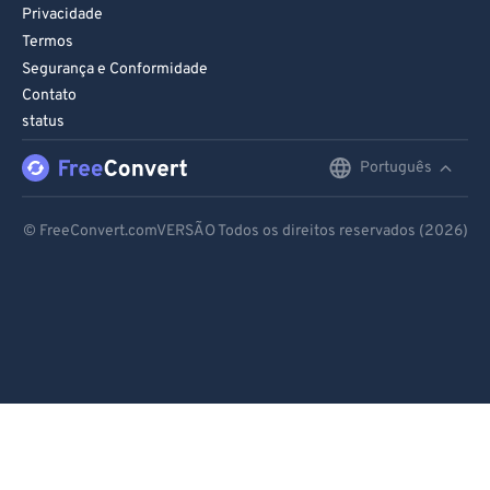
Privacidade
Termos
Segurança e Conformidade
Contato
status
Português
English
Deutsch
© FreeConvert.comVERSÃO Todos os direitos reservados (2026)
Español
Français
Português
Italiano
Dutch
日本語