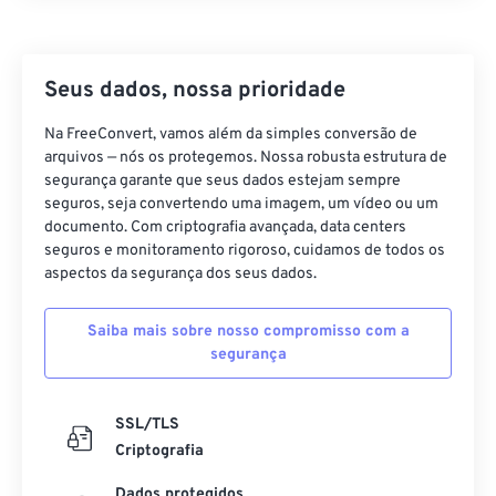
22
22
22
22
22
22
22
22
23
23
23
23
23
23
23
23
Seus dados, nossa prioridade
24
24
24
24
24
24
25
25
25
25
25
25
Na FreeConvert, vamos além da simples conversão de
arquivos — nós os protegemos. Nossa robusta estrutura de
26
26
26
26
26
26
segurança garante que seus dados estejam sempre
seguros, seja convertendo uma imagem, um vídeo ou um
27
27
27
27
27
27
documento. Com criptografia avançada, data centers
28
28
28
28
28
28
seguros e monitoramento rigoroso, cuidamos de todos os
aspectos da segurança dos seus dados.
29
29
29
29
29
29
30
30
30
30
30
30
Saiba mais sobre nosso compromisso com a
segurança
31
31
31
31
31
31
32
32
32
32
32
32
SSL/TLS
33
33
33
33
33
33
Criptografia
34
34
34
34
34
34
Dados protegidos