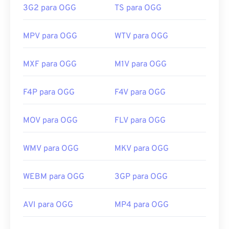
https://en.wikipedia.org/wiki/Ogg
3G2 para OGG
TS para OGG
https://www.xvid.com/
https://xiph.org/vorbis/
MPV para OGG
WTV para OGG
MXF para OGG
M1V para OGG
F4P para OGG
F4V para OGG
MOV para OGG
FLV para OGG
WMV para OGG
MKV para OGG
WEBM para OGG
3GP para OGG
AVI para OGG
MP4 para OGG