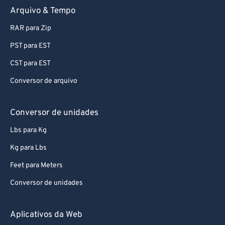
Arquivo & Tempo
75
75
RAR para Zip
76
76
PST para EST
77
77
CST para EST
78
78
Conversor de arquivo
79
79
80
80
Conversor de unidades
81
81
Lbs para Kg
82
82
Kg para Lbs
83
83
Feet para Meters
84
84
Conversor de unidades
85
85
86
86
Aplicativos da Web
87
87