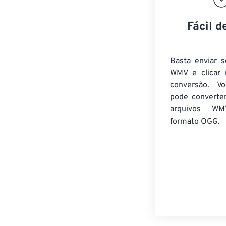
Fácil d
Basta enviar s
WMV e clicar 
conversão. V
pode converte
arquivos WM
formato OGG.