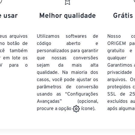
20
20
20
20
17
17
17
17
21
21
21
21
18
18
18
18
e usar
Melhor qualidade
Grátis
22
22
22
22
19
19
19
19
23
23
23
23
20
20
20
20
eus arquivos
Utilizamos softwares de
Nosso co
24
24
24
no botão de
código aberto e
ORIGEM pa
21
21
21
21
ocê também
personalizados para garantir
gratuito 
25
25
25
22
22
22
22
r em lote
os
que nossas conversões
qualquer
26
26
26
V
para o
sejam da mais alta
23
23
23
23
Garantimos 
qualidade. Na maioria dos
privacida
27
27
27
24
24
24
casos, você pode ajustar os
arquivos. O
28
28
28
25
25
25
parâmetros de conversão
protegidos c
usando as “Configurações
29
29
29
SSL de 25
26
26
26
Avançadas” (opcional,
excluídos a
30
30
30
27
27
27
após algumas
procure a opção
ícone).
31
31
31
28
28
28
32
32
32
29
29
29