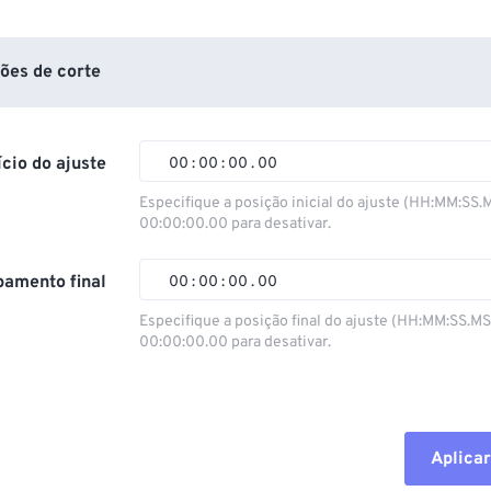
ões de corte
ício do ajuste
00
:
00
:
00
.
00
Especifique a posição inicial do ajuste (HH:MM:SS.
00:00:00.00 para desativar.
00
00
00
00
01
01
01
01
amento final
00
:
00
:
00
.
00
02
02
02
02
Especifique a posição final do ajuste (HH:MM:SS.M
00:00:00.00 para desativar.
03
03
03
03
00
00
00
00
04
04
04
04
01
01
01
01
05
05
05
05
02
02
02
02
Aplicar
06
06
06
06
03
03
03
03