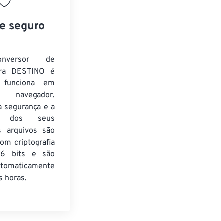
 e seguro
nversor de
ra DESTINO é
e funciona em
 navegador.
a segurança e a
de dos seus
s arquivos são
om criptografia
6 bits e são
utomaticamente
 horas.