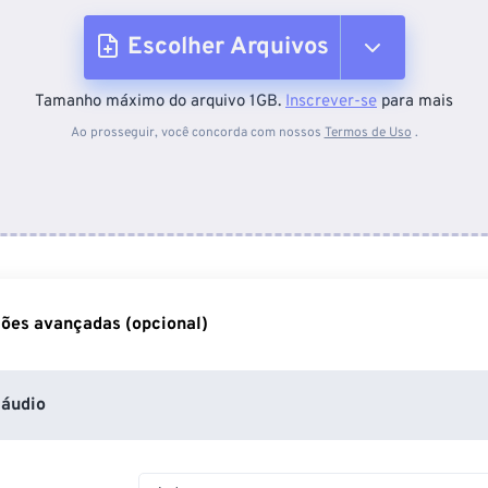
Escolher Arquivos
Tamanho máximo do arquivo 1GB.
Inscrever-se
para mais
Do dispositivo
Ao prosseguir, você concorda com nossos
Termos de Uso
.
Do Dropbox
Do Google Drive
ões avançadas (opcional)
Do OneDrive
áudio
Da URL