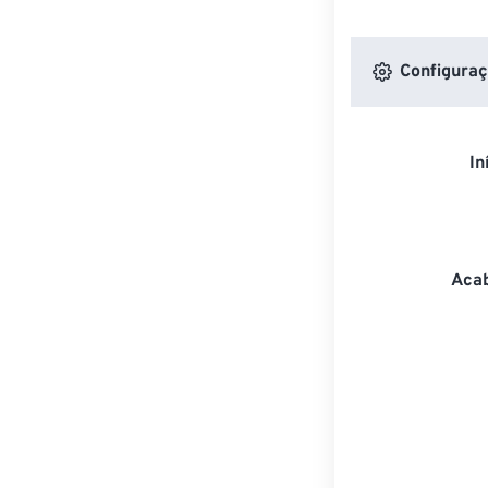
Configuraç
In
Acab