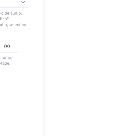
xo de áudio.
tico"
udio, selecione
volume,
etade,