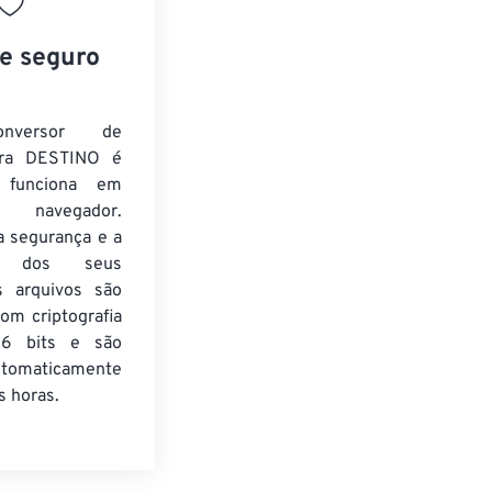
 e seguro
nversor de
ra DESTINO é
e funciona em
 navegador.
a segurança e a
de dos seus
s arquivos são
om criptografia
6 bits e são
utomaticamente
 horas.