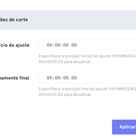
ões de corte
ício do ajuste
00
:
00
:
00
.
00
Especifique a posição inicial do ajuste (HH:MM:SS.
00:00:00.00 para desativar.
00
00
00
00
01
01
01
01
amento final
00
:
00
:
00
.
00
02
02
02
02
Especifique a posição final do ajuste (HH:MM:SS.M
00:00:00.00 para desativar.
03
03
03
03
00
00
00
00
04
04
04
04
01
01
01
01
05
05
05
05
02
02
02
02
Aplicar
06
06
06
06
03
03
03
03