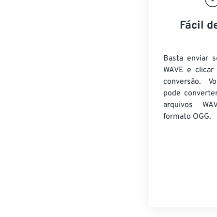
Fácil d
Basta enviar s
WAVE e clicar
conversão. V
pode converte
arquivos WA
formato OGG.