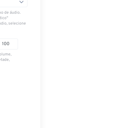
xo de áudio.
tico"
udio, selecione
volume,
etade,