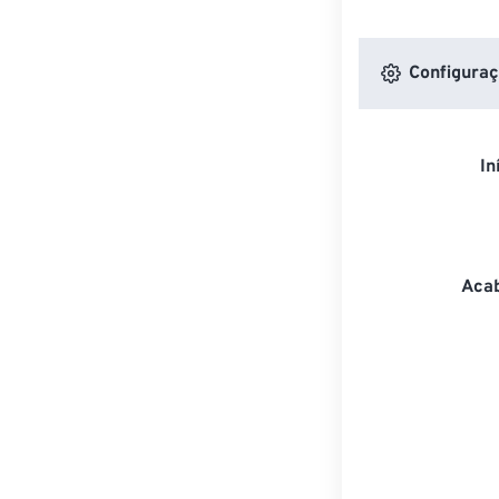
Configuraç
In
Acab