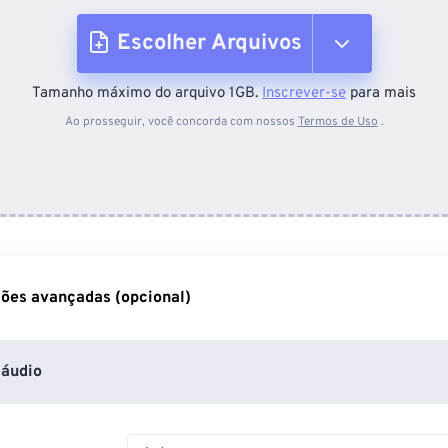
Escolher Arquivos
Tamanho máximo do arquivo 1GB.
Inscrever-se
para mais
Do dispositivo
Ao prosseguir, você concorda com nossos
Termos de Uso
.
Do Dropbox
Do Google Drive
ões avançadas (opcional)
Do OneDrive
áudio
Da URL