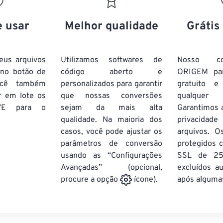
20
20
20
20
17
17
17
17
21
21
21
21
18
18
18
18
e usar
Melhor qualidade
Grátis
22
22
22
22
19
19
19
19
23
23
23
23
20
20
20
20
eus arquivos
Utilizamos softwares de
Nosso co
24
24
24
 no botão de
código aberto e
ORIGEM pa
21
21
21
21
ocê também
personalizados para garantir
gratuito 
25
25
25
22
22
22
22
r em lote
os
que nossas conversões
qualquer
26
26
26
VE
para o
sejam da mais alta
23
23
23
23
Garantimos 
qualidade. Na maioria dos
privacida
27
27
27
24
24
24
casos, você pode ajustar os
arquivos. O
28
28
28
25
25
25
parâmetros de conversão
protegidos c
usando as “Configurações
29
29
29
SSL de 25
26
26
26
Avançadas” (opcional,
excluídos a
30
30
30
27
27
27
após algumas
procure a opção
ícone).
31
31
31
28
28
28
32
32
32
29
29
29