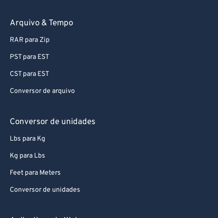
74
74
75
75
Arquivo & Tempo
76
76
RAR para Zip
77
77
PST para EST
78
78
CST para EST
79
79
Conversor de arquivo
80
80
81
81
Conversor de unidades
82
82
Lbs para Kg
83
83
Kg para Lbs
84
84
Feet para Meters
85
85
Conversor de unidades
86
86