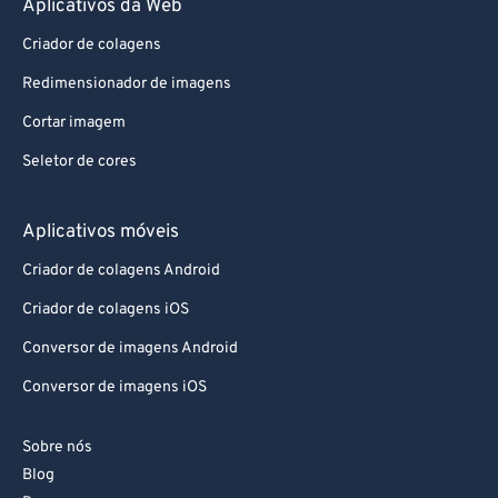
Aplicativos da Web
87
87
88
88
Criador de colagens
89
89
Redimensionador de imagens
90
90
Cortar imagem
91
91
Seletor de cores
92
92
Aplicativos móveis
93
93
94
94
Criador de colagens Android
95
95
Criador de colagens iOS
96
96
Conversor de imagens Android
97
97
Conversor de imagens iOS
98
98
Sobre nós
99
99
Blog