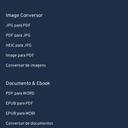
61
61
62
62
Image Conversor
63
63
JPG para PDF
64
64
PDF para JPG
65
65
HEIC para JPG
66
66
Image para PDF
67
67
Conversor de imagens
68
68
69
69
Documento & Ebook
70
70
PDF para WORD
71
71
EPUB para PDF
72
72
EPUB para MOBI
73
73
Conversor de documentos