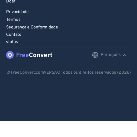
Doar
Privacidade
Termos
Segurança e Conformidade
Contato
status
Português
English
Deutsch
© FreeConvert.comVERSÃO Todos os direitos reservados (2026)
Español
Français
Português
Italiano
Dutch