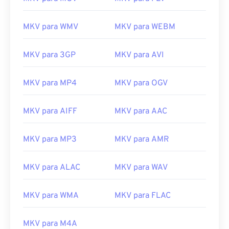
MKV para WMV
MKV para WEBM
00
00
00
00
00
00
00
00
MKV para 3GP
MKV para AVI
MKV para MP4
MKV para OGV
00
00
00
00
00
00
00
00
01
01
01
01
01
01
01
01
MKV para AIFF
MKV para AAC
02
02
02
02
02
02
02
02
MKV para MP3
MKV para AMR
03
03
03
03
03
03
03
03
04
04
04
04
04
04
04
04
MKV para ALAC
MKV para WAV
05
05
05
05
05
05
05
05
MKV para WMA
MKV para FLAC
06
06
06
06
06
06
06
06
07
07
07
07
07
07
07
07
MKV para M4A