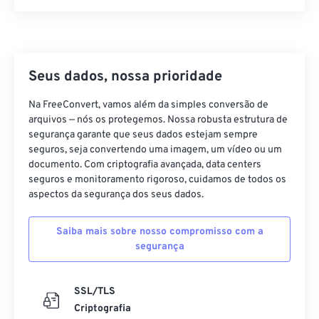
21
21
21
21
21
21
21
21
22
22
22
22
22
22
22
22
23
23
23
23
23
23
23
23
24
24
24
24
24
24
Seus dados, nossa prioridade
25
25
25
25
25
25
Na FreeConvert, vamos além da simples conversão de
arquivos — nós os protegemos. Nossa robusta estrutura de
26
26
26
26
26
26
segurança garante que seus dados estejam sempre
27
27
27
27
27
27
seguros, seja convertendo uma imagem, um vídeo ou um
documento. Com criptografia avançada, data centers
28
28
28
28
28
28
seguros e monitoramento rigoroso, cuidamos de todos os
29
29
29
29
29
29
aspectos da segurança dos seus dados.
30
30
30
30
30
30
Saiba mais sobre nosso compromisso com a
31
31
31
31
31
31
segurança
32
32
32
32
32
32
33
33
33
33
33
33
SSL/TLS
Criptografia
34
34
34
34
34
34