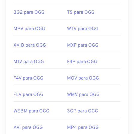
Links úteis:
https://en.wikipedia.org/wiki/Matroska
https://en.wikipedia.org/wiki/Ogg
3G2 para OGG
TS para OGG
https://www.matroska.org/
https://xiph.org/vorbis/
MPV para OGG
WTV para OGG
XVID para OGG
MXF para OGG
M1V para OGG
F4P para OGG
F4V para OGG
MOV para OGG
FLV para OGG
WMV para OGG
WEBM para OGG
3GP para OGG
AVI para OGG
MP4 para OGG