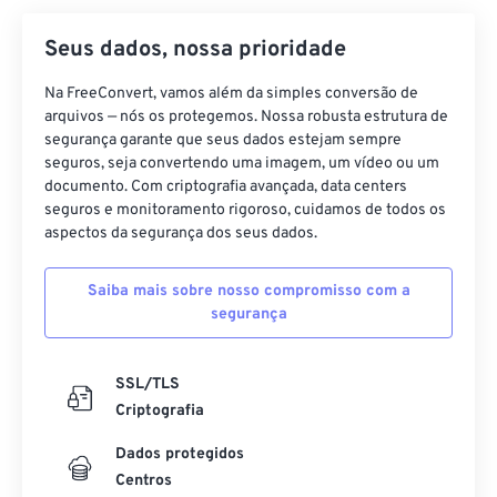
18
18
18
18
18
18
18
18
Seus dados, nossa prioridade
19
19
19
19
19
19
19
19
Na FreeConvert, vamos além da simples conversão de
20
20
20
20
20
20
20
20
arquivos — nós os protegemos. Nossa robusta estrutura de
segurança garante que seus dados estejam sempre
21
21
21
21
21
21
21
21
seguros, seja convertendo uma imagem, um vídeo ou um
22
22
22
22
22
22
22
22
documento. Com criptografia avançada, data centers
seguros e monitoramento rigoroso, cuidamos de todos os
23
23
23
23
23
23
23
23
aspectos da segurança dos seus dados.
24
24
24
24
24
24
Saiba mais sobre nosso compromisso com a
25
25
25
25
25
25
segurança
26
26
26
26
26
26
27
27
27
27
27
27
SSL/TLS
28
28
28
28
28
28
Criptografia
29
29
29
29
29
29
Dados protegidos
Centros
30
30
30
30
30
30