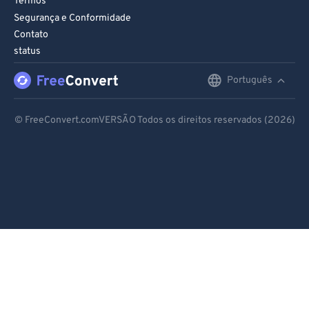
Termos
Segurança e Conformidade
97
97
Contato
98
98
status
99
99
Português
English
Deutsch
© FreeConvert.comVERSÃO Todos os direitos reservados (2026)
Español
Français
Português
Italiano
Dutch
日本語
简体中文