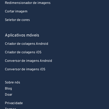
83
83
Redimensionador de imagens
84
84
Cortar imagem
85
85
Seletor de cores
86
86
87
87
Aplicativos móveis
88
88
Criador de colagens Android
89
89
Criador de colagens iOS
90
90
Conversor de imagens Android
91
91
Conversor de imagens iOS
92
92
Sobre nós
93
93
Blog
94
94
Doar
95
95
Privacidade
96
96