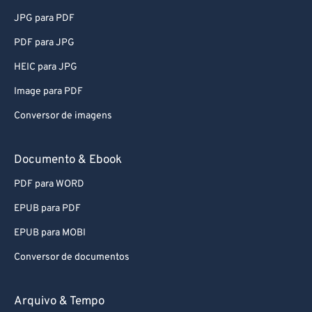
57
57
57
57
57
57
JPG para PDF
58
58
58
58
58
58
PDF para JPG
59
59
59
59
59
59
HEIC para JPG
60
60
Image para PDF
61
61
Conversor de imagens
62
62
63
63
Documento & Ebook
64
64
PDF para WORD
65
65
EPUB para PDF
66
66
EPUB para MOBI
67
67
Conversor de documentos
68
68
69
69
Arquivo & Tempo