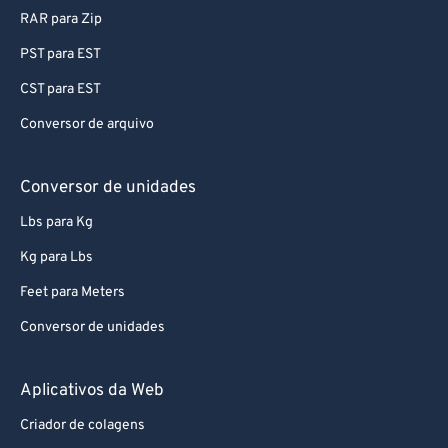
70
70
RAR para Zip
71
71
PST para EST
72
72
CST para EST
73
73
Conversor de arquivo
74
74
75
75
Conversor de unidades
76
76
Lbs para Kg
77
77
Kg para Lbs
78
78
Feet para Meters
79
79
Conversor de unidades
80
80
81
81
Aplicativos da Web
82
82
Criador de colagens