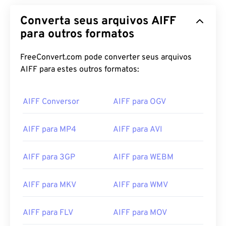
Converta seus arquivos AIFF
para outros formatos
FreeConvert.com pode converter seus arquivos
AIFF para estes outros formatos:
AIFF Conversor
AIFF para OGV
00
00
00
00
00
00
00
00
AIFF para MP4
AIFF para AVI
AIFF para 3GP
AIFF para WEBM
00
00
00
00
00
00
00
00
01
01
01
01
01
01
01
01
AIFF para MKV
AIFF para WMV
02
02
02
02
02
02
02
02
03
03
03
03
03
03
03
03
AIFF para FLV
AIFF para MOV