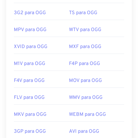
Links úteis:
https://en.wikipedia.org/wiki/Ogg
3G2 para OGG
TS para OGG
https://xiph.org/vorbis/
MPV para OGG
WTV para OGG
XVID para OGG
MXF para OGG
M1V para OGG
F4P para OGG
F4V para OGG
MOV para OGG
FLV para OGG
WMV para OGG
MKV para OGG
WEBM para OGG
3GP para OGG
AVI para OGG