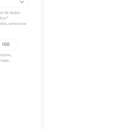
xo de áudio.
tico"
udio, selecione
volume,
etade,