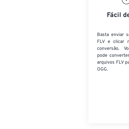
Fácil d
Basta enviar s
FLV e clicar 
conversão. V
pode converte
arquivos FLV
pa
OGG.