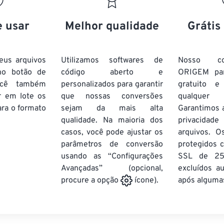
20
20
20
20
17
17
17
17
21
21
21
21
18
18
18
18
e usar
Melhor qualidade
Grátis
22
22
22
22
19
19
19
19
23
23
23
23
20
20
20
20
eus arquivos
Utilizamos softwares de
Nosso co
24
24
24
no botão de
código aberto e
ORIGEM pa
21
21
21
21
ocê também
personalizados para garantir
gratuito 
25
25
25
22
22
22
22
r em lote
os
que nossas conversões
qualquer
26
26
26
ra o formato
sejam da mais alta
23
23
23
23
Garantimos 
qualidade. Na maioria dos
privacida
27
27
27
24
24
24
casos, você pode ajustar os
arquivos. O
28
28
28
25
25
25
parâmetros de conversão
protegidos c
usando as “Configurações
29
29
29
SSL de 25
26
26
26
Avançadas” (opcional,
excluídos a
30
30
30
27
27
27
após algumas
procure a opção
ícone).
31
31
31
28
28
28
32
32
32
29
29
29