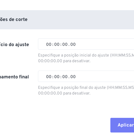
ões de corte
ício do ajuste
00
:
00
:
00
.
00
Especifique a posição inicial do ajuste (HH:MM:SS.
00:00:00.00 para desativar.
00
00
00
00
01
01
01
01
amento final
00
:
00
:
00
.
00
02
02
02
02
Especifique a posição final do ajuste (HH:MM:SS.M
00:00:00.00 para desativar.
03
03
03
03
00
00
00
00
04
04
04
04
01
01
01
01
05
05
05
05
02
02
02
02
Aplicar
06
06
06
06
03
03
03
03