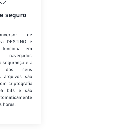
 e seguro
nversor de
ra DESTINO é
e funciona em
 navegador.
a segurança e a
de dos seus
s arquivos são
om criptografia
6 bits e são
utomaticamente
 horas.