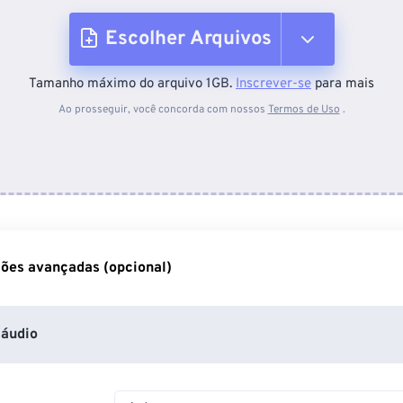
Escolher Arquivos
Tamanho máximo do arquivo 1GB.
Inscrever-se
para mais
Do dispositivo
Ao prosseguir, você concorda com nossos
Termos de Uso
.
Do Dropbox
Do Google Drive
ões avançadas (opcional)
Do OneDrive
áudio
Da URL