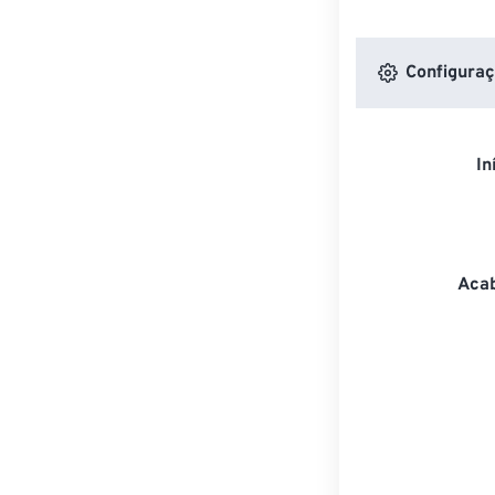
Configuraç
In
Acab