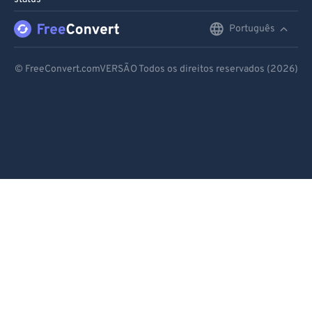
Português
English
Deutsch
© FreeConvert.comVERSÃO Todos os direitos reservados (2026)
Español
Français
Português
Italiano
Dutch
日本語
简体中文
繁體中文