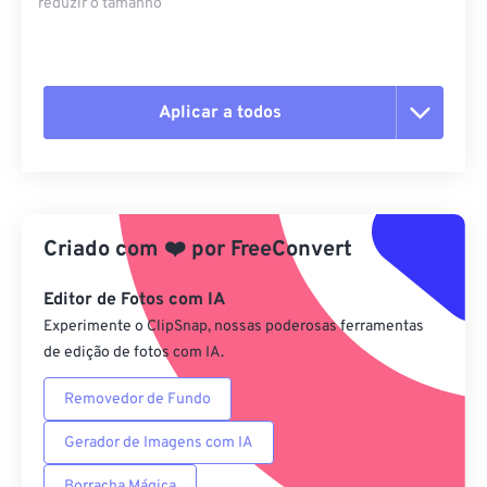
reduzir o tamanho
Aplicar a todos
Redefinir todas as opções
Aplicar a partir da predefinição
Criado com
❤️
por
FreeConvert
Salvar como predefinição
Editor de Fotos com IA
Experimente o ClipSnap, nossas poderosas ferramentas
de edição de fotos com IA.
Removedor de Fundo
Gerador de Imagens com IA
Borracha Mágica