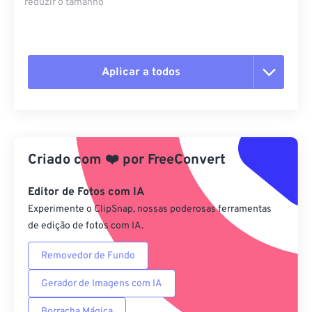
reduzir o tamanho
Aplicar a todos
Redefinir todas as opções
Aplicar a partir da predefinição
Criado com
❤️
por
FreeConvert
Salvar como predefinição
Editor de Fotos com IA
Experimente o ClipSnap, nossas poderosas ferramentas
de edição de fotos com IA.
Removedor de Fundo
Gerador de Imagens com IA
Borracha Mágica