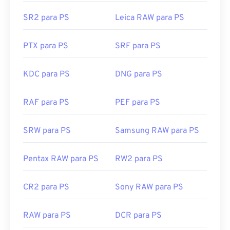
GIMP
.
SR2 para PS
Leica RAW para PS
Devido ao tamanho dos arquivos PSD, eles não são
PTX para PS
SRF para PS
fáceis de transportar, armazenar ou compartilhar.
Para superar isso, o PSD é frequentemente
convertido para um formato de arquivo que pode
KDC para PS
DNG para PS
compactar os dados. Na maioria das vezes, a
conversão é
para JPEG
, que oferece
compactação
RAF para PS
PEF para PS
com perdas
, ou
PNG
, que oferece
compactação
sem perdas
.
SRW para PS
Samsung RAW para PS
Desenvolvido por:
Adobe Inc.
Pentax RAW para PS
RW2 para PS
Lançamento inicial:
19 de fevereiro de 1990
CR2 para PS
Sony RAW para PS
Links úteis:
https://www.lifewire.com/psd-file-2622194
RAW para PS
DCR para PS