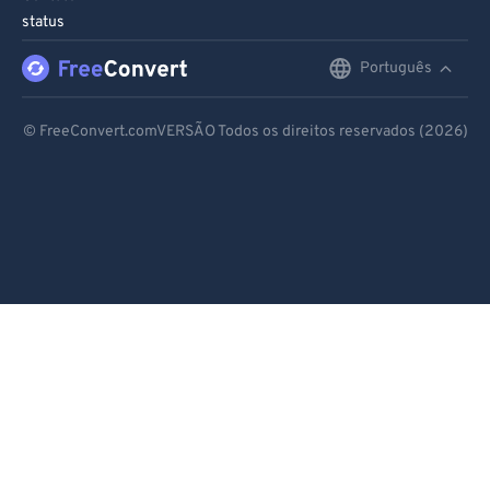
status
Português
English
Deutsch
© FreeConvert.comVERSÃO Todos os direitos reservados (2026)
Español
Français
Português
Italiano
Dutch
日本語
简体中文
繁體中文