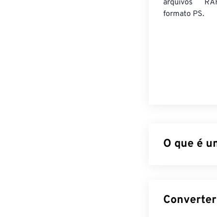
arquivos RA
formato PS.
O que é u
Fuji RAW (RAF)
carga acoplada
câmera Fuji. R
informações ca