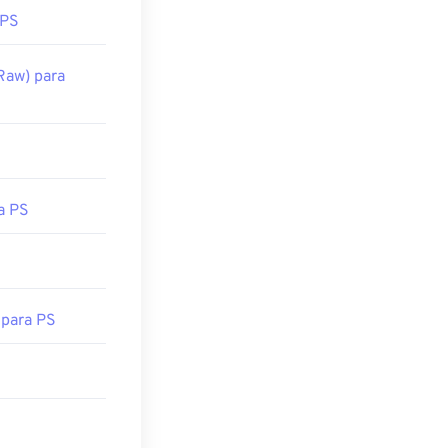
 PS
aw) para
a PS
para PS