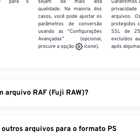
F
para o
sejam da mais alta
Garantimos 
qualidade. Na maioria dos
privacida
casos, você pode ajustar os
arquivos. O
parâmetros de conversão
protegidos c
usando as “Configurações
SSL de 25
Avançadas” (opcional,
excluídos a
após algumas
procure a opção
ícone).
m arquivo RAF (Fuji RAW)?
 é o nome do formato de arquivo raw capturado pelo sensor
de
 (CCD)
ou
semicondutor de óxido metálico complementar (CM
AF é uma imagem não processada que contém e preserva todas
Converter outros arquivos para o formato PS
pturadas no momento em que a foto foi tirada. É mais comum