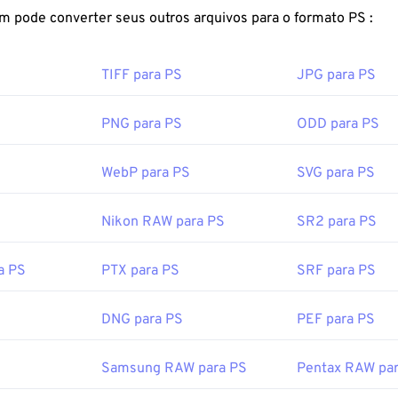
s tipos de imagens visíveis usando qualquer informação armaz
FreeConvert.com pode converter seus outros arquivos para o formato PS :
F é útil porque oferece flexibilidade no desenvolvimento de i
cesso reversível.
TIFF para PS
JPG para PS
r um arquivo RAF?
rão para abrir o RAF é
o MyFinePix Studio
, um software inclu
PNG para PS
ODD para PS
era digital Fujifilm ou disponível para download
aqui
. Caso con
 Adobe Photoshop Lightroom
ou
o Adobe Photoshop
, que pod
WebP para PS
SVG para PS
ecial.
ndows, alternativas pagas para abrir o RAF são
HDR Darkroom
Nikon RAW para PS
SR2 para PS
e Photo Manager
. No macOS, experimente
o Apple Aperture
or:
Fujifilm
a PS
PTX para PS
SRF para PS
cial: 2004
DNG para PS
PEF para PS
Samsung RAW para PS
Pentax RAW pa