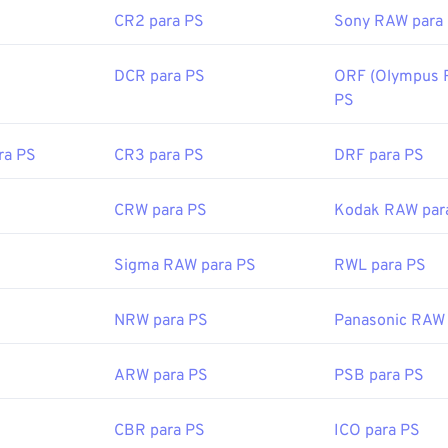
CR2 para PS
Sony RAW para
DCR para PS
ORF (Olympus R
PS
ra PS
CR3 para PS
DRF para PS
CRW para PS
Kodak RAW par
Sigma RAW para PS
RWL para PS
NRW para PS
Panasonic RAW 
ARW para PS
PSB para PS
CBR para PS
ICO para PS