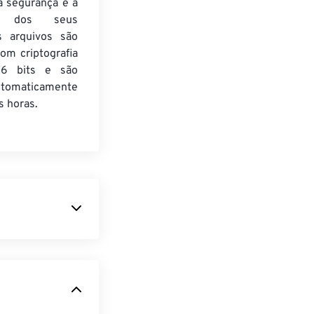
a segurança e a
de dos seus
s arquivos são
om criptografia
6 bits e são
utomaticamente
 horas.
 dispositivo de
OS)
de uma
 as
ente usado para