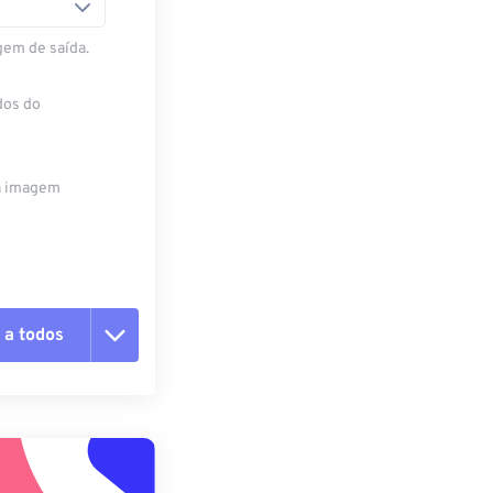
gem de saída.
dos do
da imagem
 a todos
 as opções
da predefinição