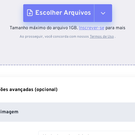
Escolher Arquivos
Tamanho máximo do arquivo 1GB.
Inscrever-se
para mais
Do dispositivo
Ao prosseguir, você concorda com nossos
Termos de Uso
.
Do Dropbox
Do Google Drive
ões avançadas (opcional)
Do OneDrive
 imagem
Da URL