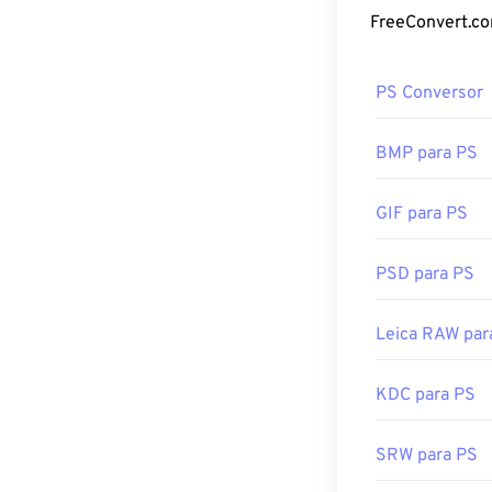
criar diferente
arquivo raw. RA
meio de um pro
PS Conversor
Como abri
O programa pad
BMP para PS
de uma nova câm
experimente
o
GIF para PS
plug-in RAF
esp
No Microsoft Wi
PSD para PS
Studio
e
ACDSe
Desenvolvido p
Leica RAW par
Lançamento ini
KDC para PS
SRW para PS