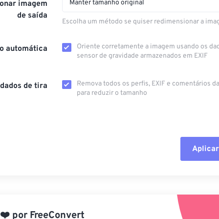
Manter tamanho original
onar imagem
de saída
Escolha um método se quiser redimensionar a ima
Oriente corretamente a imagem usando os da
o automática
sensor de gravidade armazenados em EXIF
Remova todos os perfis, EXIF ​​e comentários 
dados de tira
para reduzir o tamanho
Aplicar
Redefinir todas
Aplicar a partir 
❤️
por
FreeConvert