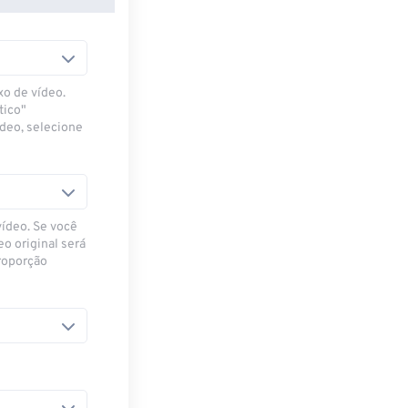
xo de vídeo.
tico"
ídeo, selecione
vídeo. Se você
eo original será
proporção