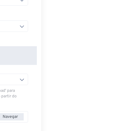
oad' para
 partir do
Navegar