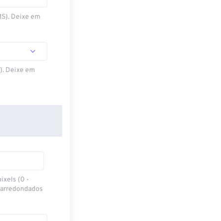
MS). Deixe em
S). Deixe em
ixels (0 -
 arredondados