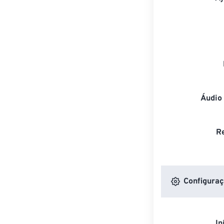
Áudio
R
Configuraç
In