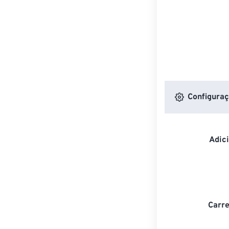
Configuraç
Adic
Carre