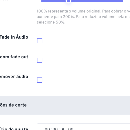
100% representa o volume original. Para dobrar o 
aumente para 200%. Para reduzir o volume pela m
selecione 50%.
Fade In Áudio
 com fade out
emover áudio
ões de corte
ício do ajuste
00
:
00
:
00
.
00