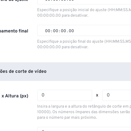
00
00
00
00
Especifique a posição inicial do ajuste (HH:MM:SS.
00:00:00.00 para desativar.
01
01
01
01
02
02
02
02
amento final
00
:
00
:
00
.
00
03
03
03
03
00
00
00
00
Especifique a posição final do ajuste (HH:MM:SS.M
00:00:00.00 para desativar.
04
04
04
04
01
01
01
01
05
05
05
05
02
02
02
02
06
06
06
06
03
03
03
03
ões de corte de vídeo
07
07
07
07
04
04
04
04
08
08
08
08
05
05
05
05
x
 x Altura (px)
09
09
09
09
06
06
06
06
Insira a largura e a altura do retângulo de corte em p
10
10
10
10
07
07
07
07
10000). Os números ímpares das dimensões serão
para o número par mais próximo.
11
11
11
11
08
08
08
08
12
12
12
12
09
09
09
09