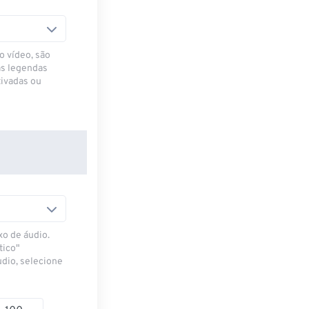
o vídeo, são
as legendas
ivadas ou
xo de áudio.
tico"
udio, selecione