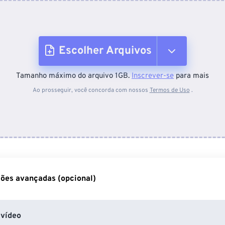
Escolher Arquivos
Tamanho máximo do arquivo 1GB.
Inscrever-se
para mais
Do dispositivo
Ao prosseguir, você concorda com nossos
Termos de Uso
.
Do Dropbox
Do Google Drive
ões avançadas (opcional)
Do OneDrive
vídeo
Da URL