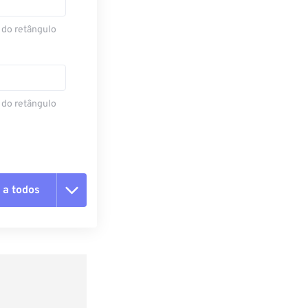
 do retângulo
 do retângulo
 a todos
 as opções
da predefinição
definição