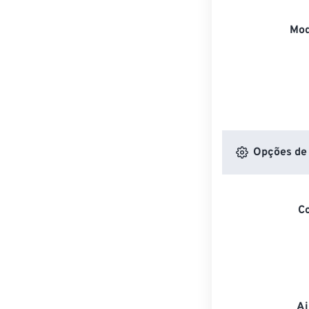
Mod
Opções de 
C
Aj