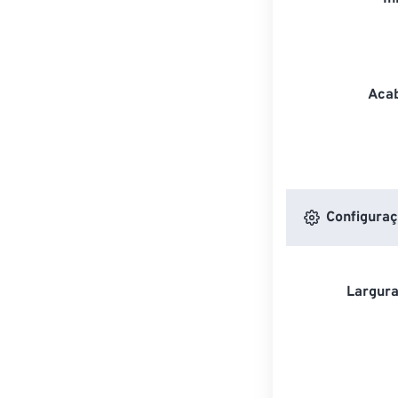
Acab
Configuraç
Largura