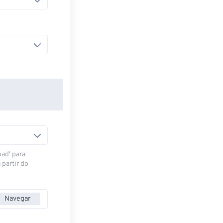
oad' para
 partir do
Navegar