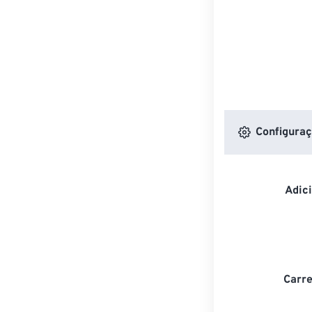
Configuraç
Adic
Carre