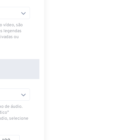
o vídeo, são
as legendas
ivadas ou
xo de áudio.
tico"
udio, selecione