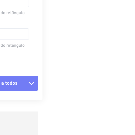
 do retângulo
 do retângulo
 a todos
 as opções
da predefinição
definição