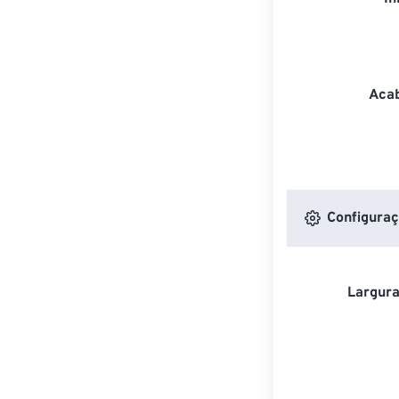
Acab
Configuraç
Largura