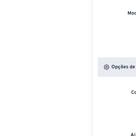
Mod
Opções de 
C
Aj