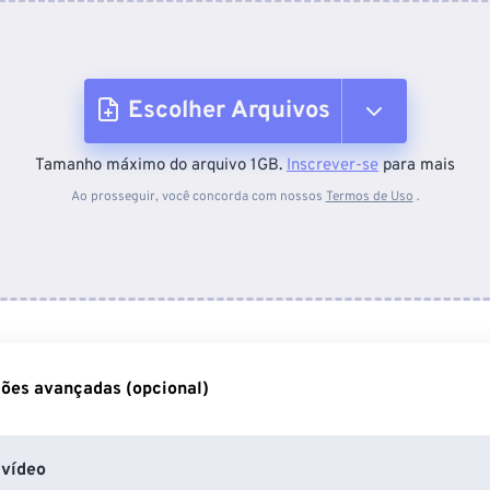
Escolher Arquivos
Tamanho máximo do arquivo 1GB.
Inscrever-se
para mais
Do dispositivo
Ao prosseguir, você concorda com nossos
Termos de Uso
.
Do Dropbox
Do Google Drive
ões avançadas (opcional)
Do OneDrive
vídeo
Da URL