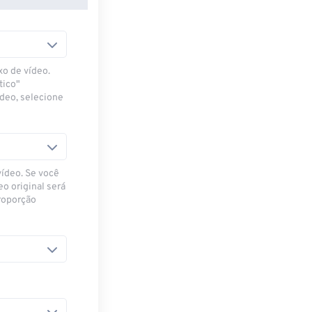
xo de vídeo.
tico"
ídeo, selecione
vídeo. Se você
eo original será
proporção