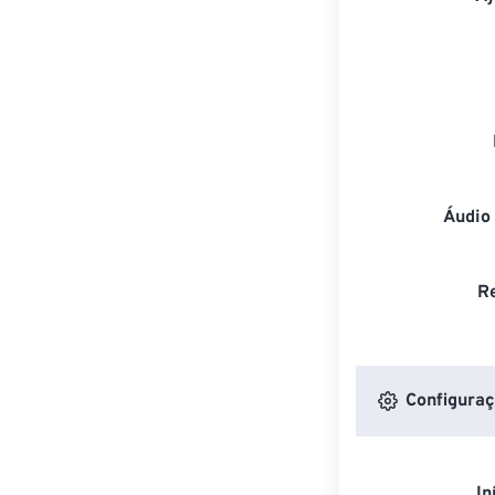
Áudio
R
Configuraç
In