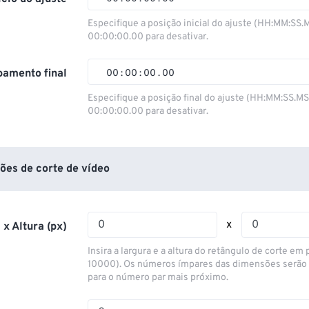
00
00
00
00
Especifique a posição inicial do ajuste (HH:MM:SS.
00:00:00.00 para desativar.
01
01
01
01
02
02
02
02
amento final
00
:
00
:
00
.
00
03
03
03
03
00
00
00
00
Especifique a posição final do ajuste (HH:MM:SS.M
00:00:00.00 para desativar.
04
04
04
04
01
01
01
01
05
05
05
05
02
02
02
02
06
06
06
06
03
03
03
03
ões de corte de vídeo
07
07
07
07
04
04
04
04
08
08
08
08
05
05
05
05
x
 x Altura (px)
09
09
09
09
06
06
06
06
Insira a largura e a altura do retângulo de corte em p
10
10
10
10
07
07
07
07
10000). Os números ímpares das dimensões serão
para o número par mais próximo.
11
11
11
11
08
08
08
08
12
12
12
12
09
09
09
09