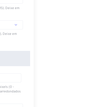
MS). Deixe em
S). Deixe em
ixels (0 -
 arredondados