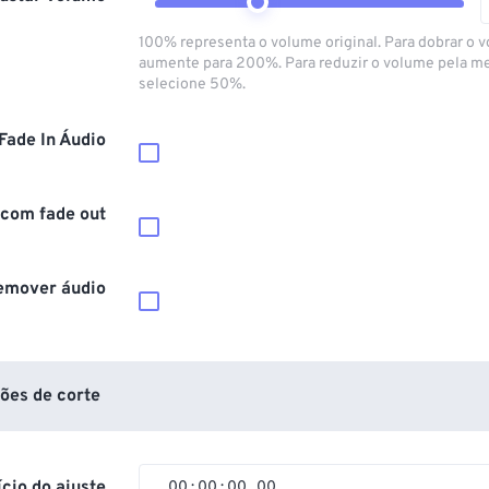
100% representa o volume original. Para dobrar o 
aumente para 200%. Para reduzir o volume pela m
selecione 50%.
Fade In Áudio
 com fade out
emover áudio
ões de corte
ício do ajuste
00
:
00
:
00
.
00