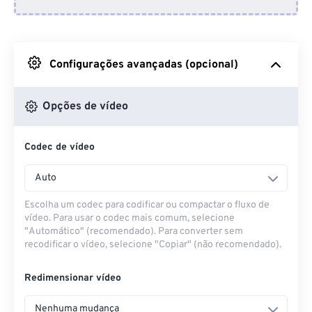
Do Dropbox
Do Google Drive
Configurações avançadas (opcional)
Do OneDrive
Opções de vídeo
Codec de vídeo
Da URL
Auto
Escolha um codec para codificar ou compactar o fluxo de
vídeo. Para usar o codec mais comum, selecione
"Automático" (recomendado). Para converter sem
recodificar o vídeo, selecione "Copiar" (não recomendado).
Redimensionar vídeo
Nenhuma mudança