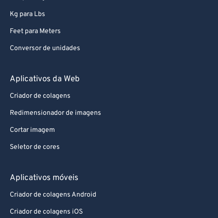
Kg para Lbs
90
90
Feet para Meters
91
91
92
92
Conversor de unidades
93
93
Aplicativos da Web
94
94
Criador de colagens
95
95
Redimensionador de imagens
96
96
Cortar imagem
97
97
Seletor de cores
98
98
99
99
Aplicativos móveis
Criador de colagens Android
Criador de colagens iOS