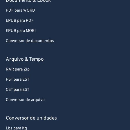
Documento & Ebook
76
76
PDF para WORD
77
77
78
78
EPUB para PDF
79
79
EPUB para MOBI
80
80
Conversor de documentos
81
81
Arquivo & Tempo
82
82
RAR para Zip
83
83
PST para EST
84
84
85
85
CST para EST
86
86
Conversor de arquivo
87
87
Conversor de unidades
88
88
Lbs para Kg
89
89