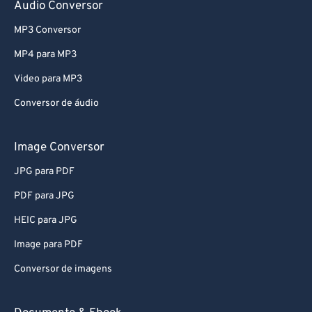
Audio Conversor
63
63
64
64
MP3 Conversor
65
65
MP4 para MP3
66
66
Video para MP3
67
67
Conversor de áudio
68
68
Image Conversor
69
69
JPG para PDF
70
70
71
71
PDF para JPG
72
72
HEIC para JPG
73
73
Image para PDF
74
74
Conversor de imagens
75
75