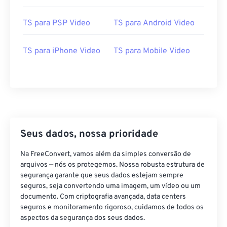
24
24
24
24
24
24
TS para PSP Video
TS para Android Video
25
25
25
25
25
25
26
26
26
26
26
26
TS para iPhone Video
TS para Mobile Video
27
27
27
27
27
27
28
28
28
28
28
28
29
29
29
29
29
29
30
30
30
30
30
30
Seus dados, nossa prioridade
31
31
31
31
31
31
32
32
32
32
32
32
Na FreeConvert, vamos além da simples conversão de
arquivos — nós os protegemos. Nossa robusta estrutura de
33
33
33
33
33
33
segurança garante que seus dados estejam sempre
34
34
34
34
34
34
seguros, seja convertendo uma imagem, um vídeo ou um
documento. Com criptografia avançada, data centers
35
35
35
35
35
35
seguros e monitoramento rigoroso, cuidamos de todos os
aspectos da segurança dos seus dados.
36
36
36
36
36
36