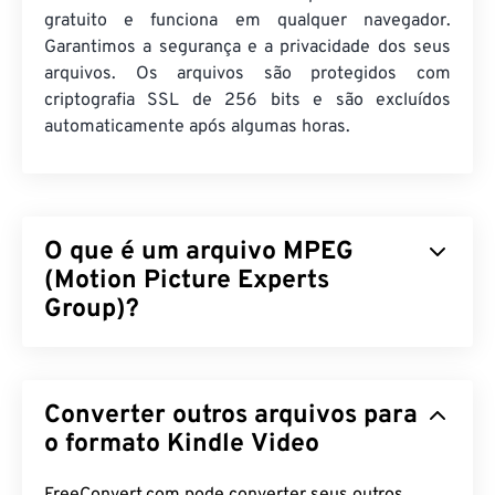
gratuito e funciona em qualquer navegador.
Garantimos a segurança e a privacidade dos seus
arquivos. Os arquivos são protegidos com
criptografia SSL de 256 bits e são excluídos
automaticamente após algumas horas.
O que é um arquivo MPEG
(Motion Picture Experts
Group)?
Motion Picture Experts Group (MPEG) é uma
família
de formatos de arquivo de vídeo digital,
Converter outros arquivos para
assim como o nome da organização que
desenvolveu os padrões do formato. O formato de
o formato Kindle Video
arquivo emprega compressão sofisticada usando
codecs
, produzindo arquivos pequenos de