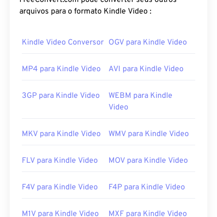
FreeConvert.com pode converter seus outros
qualidade relativamente boa. A extensão de
arquivos para o formato Kindle Video :
arquivo MPEG está mais intimamente associada ao
formato
MPEG-1
.
Kindle Video Conversor
OGV para Kindle Video
Como abrir um arquivo MPEG?
MP4 para Kindle Video
AVI para Kindle Video
Arquivos MPEG quase sempre abrem no player de
vídeo padrão do sistema operacional. No Windows,
3GP para Kindle Video
WEBM para Kindle
ele abre no
Windows Media Player
. No Mac, ele
Video
abre no
QuickTime
. Ele não suporta capítulos,
legendas, legendas ocultas, tags de metadados ou
MKV para Kindle Video
WMV para Kindle Video
menus. Ele pode ser transmitido pela internet ou
reproduzido em um player de hardware.
FLV para Kindle Video
MOV para Kindle Video
Às vezes, abrir um arquivo MPEG requer o uso de
software de terceiros, como quando um vídeo
MPEG-2 faz parte do arquivo. Nesse caso, baixe
F4V para Kindle Video
F4P para Kindle Video
um decodificador de vídeo MPEG-2 (pacote de
decodificador de DVD). Se nada mais funcionar,
M1V para Kindle Video
MXF para Kindle Video