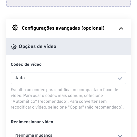
Do Dropbox
Do Google Drive
Configurações avançadas (opcional)
Do OneDrive
Opções de vídeo
Codec de vídeo
Da URL
Auto
Escolha um codec para codificar ou compactar o fluxo de
vídeo. Para usar o codec mais comum, selecione
"Automático" (recomendado). Para converter sem
recodificar o vídeo, selecione "Copiar" (não recomendado).
Redimensionar vídeo
Nenhuma mudança