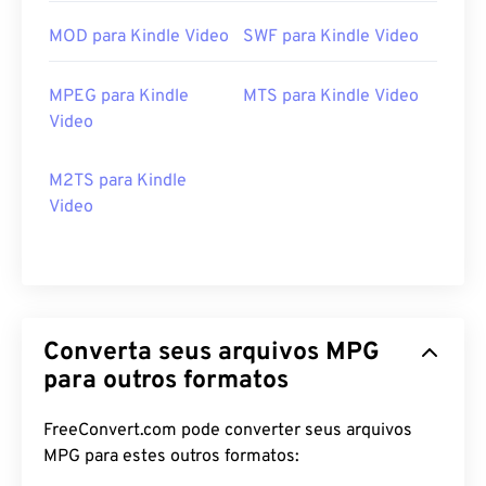
MOD para Kindle Video
SWF para Kindle Video
MPEG para Kindle
MTS para Kindle Video
Video
M2TS para Kindle
Video
Converta seus arquivos MPG
para outros formatos
00
00
00
00
00
00
00
00
FreeConvert.com pode converter seus arquivos
MPG para estes outros formatos: