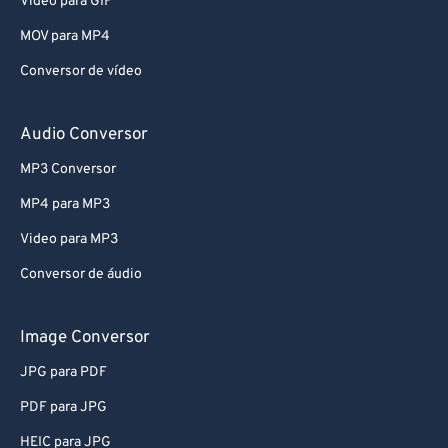
Video para GIF
66
66
MOV para MP4
67
67
Conversor de vídeo
68
68
69
69
Audio Conversor
70
70
MP3 Conversor
71
71
MP4 para MP3
72
72
Video para MP3
73
73
Conversor de áudio
74
74
75
75
Image Conversor
76
76
JPG para PDF
77
77
PDF para JPG
78
78
HEIC para JPG