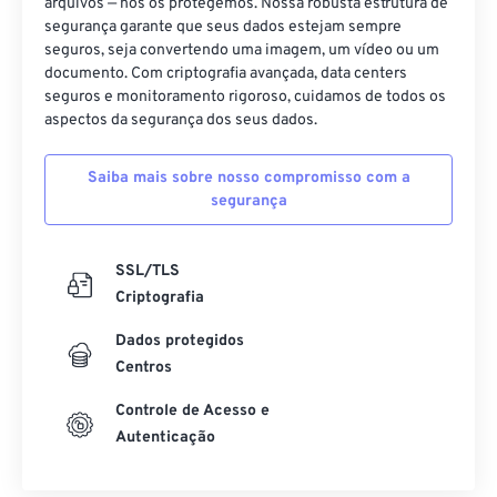
arquivos — nós os protegemos. Nossa robusta estrutura de
segurança garante que seus dados estejam sempre
40
40
40
40
40
40
seguros, seja convertendo uma imagem, um vídeo ou um
41
41
41
41
41
41
documento. Com criptografia avançada, data centers
seguros e monitoramento rigoroso, cuidamos de todos os
42
42
42
42
42
42
aspectos da segurança dos seus dados.
43
43
43
43
43
43
Saiba mais sobre nosso compromisso com a
44
44
44
44
44
44
segurança
45
45
45
45
45
45
46
46
46
46
46
46
SSL/TLS
47
47
47
47
47
47
Criptografia
48
48
48
48
48
48
Dados protegidos
Centros
49
49
49
49
49
49
50
50
50
50
50
50
Controle de Acesso e
Autenticação
51
51
51
51
51
51
52
52
52
52
52
52