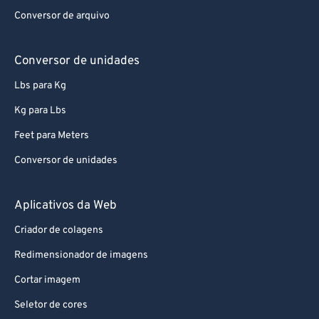
92
92
Conversor de arquivo
93
93
94
94
Conversor de unidades
95
95
Lbs para Kg
96
96
Kg para Lbs
97
97
Feet para Meters
98
98
Conversor de unidades
99
99
Aplicativos da Web
Criador de colagens
Redimensionador de imagens
Cortar imagem
Seletor de cores