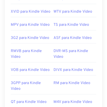
tente
o VLC media player
.
Desenvolvido por:
Motion Picture Experts Group
XVID para Kindle Video
WTV para Kindle Video
(MPEG)
Lançamento inicial:
1988
MPV para Kindle Video
TS para Kindle Video
Links úteis:
3G2 para Kindle Video
ASF para Kindle Video
https://en.wikipedia.org/wiki/Moving_Picture_Experts_
https://en.wikipedia.org/wiki/MPEG-1
RMVB para Kindle
DVR-MS para Kindle
Video
Video
VOB para Kindle Video
DIVX para Kindle Video
3GPP para Kindle
RM para Kindle Video
Video
QT para Kindle Video
M4V para Kindle Video