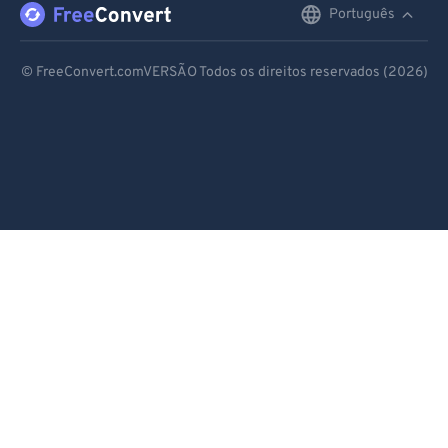
Português
English
Deutsch
© FreeConvert.comVERSÃO Todos os direitos reservados (2026)
Español
Français
Português
Italiano
Dutch
日本語
简体中文
繁體中文
한국어