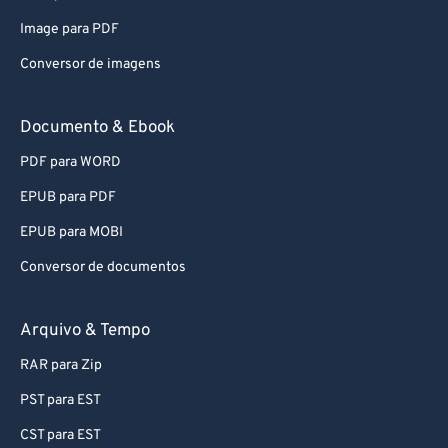
79
79
Image para PDF
80
80
Conversor de imagens
81
81
82
82
Documento & Ebook
83
83
PDF para WORD
84
84
EPUB para PDF
85
85
EPUB para MOBI
86
86
Conversor de documentos
87
87
88
88
Arquivo & Tempo
89
89
RAR para Zip
90
90
PST para EST
91
91
CST para EST