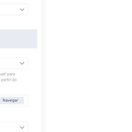
oad' para
 partir do
Navegar