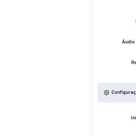
Áudio
R
Configuraç
In