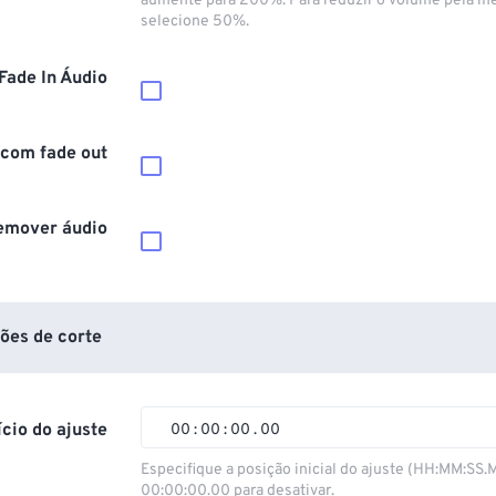
aumente para 200%. Para reduzir o volume pela m
selecione 50%.
Fade In Áudio
 com fade out
emover áudio
ões de corte
ício do ajuste
00
:
00
:
00
.
00
00
00
00
00
Especifique a posição inicial do ajuste (HH:MM:SS.
00:00:00.00 para desativar.