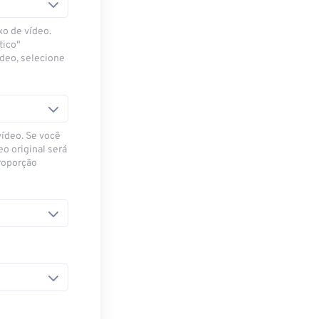
xo de vídeo.
tico"
ídeo, selecione
vídeo. Se você
eo original será
proporção