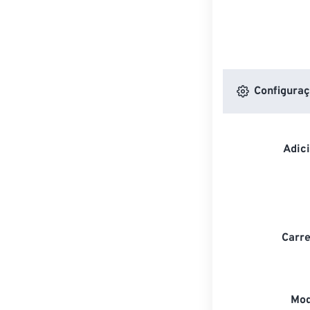
Configuraç
Adic
Carre
Mod