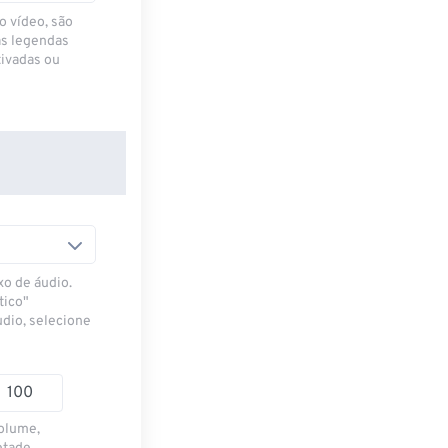
o vídeo, são
as legendas
ivadas ou
xo de áudio.
tico"
udio, selecione
volume,