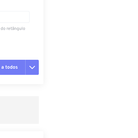
 do retângulo
 a todos
 as opções
da predefinição
definição