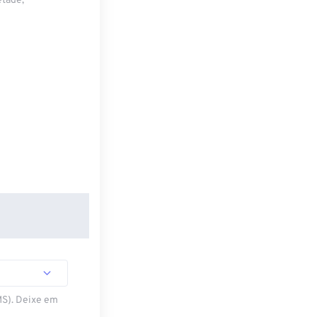
etade,
MS). Deixe em