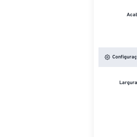
Acab
Configuraç
Largura