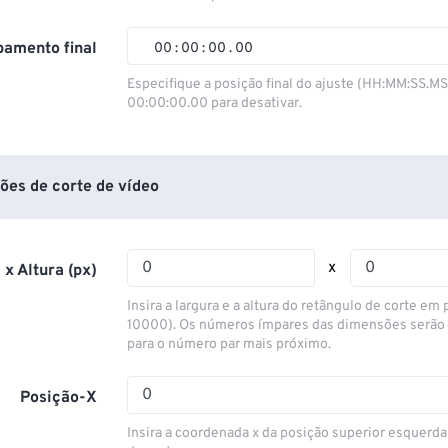
01
01
01
01
02
02
02
02
amento final
00
:
00
:
00
.
00
03
03
03
03
00
00
00
00
Especifique a posição final do ajuste (HH:MM:SS.M
00:00:00.00 para desativar.
04
04
04
04
01
01
01
01
05
05
05
05
02
02
02
02
06
06
06
06
03
03
03
03
ões de corte de vídeo
07
07
07
07
04
04
04
04
08
08
08
08
05
05
05
05
x
 x Altura (px)
09
09
09
09
06
06
06
06
Insira a largura e a altura do retângulo de corte em p
10
10
10
10
07
07
07
07
10000). Os números ímpares das dimensões serão
para o número par mais próximo.
11
11
11
11
08
08
08
08
12
12
12
12
09
09
09
09
Posição-X
13
13
13
13
10
10
10
10
Insira a coordenada x da posição superior esquerda