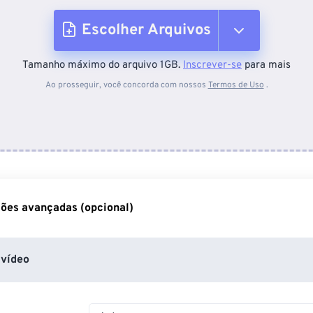
Escolher Arquivos
Tamanho máximo do arquivo 1GB.
Inscrever-se
para mais
Do dispositivo
Ao prosseguir, você concorda com nossos
Termos de Uso
.
Do Dropbox
Do Google Drive
ões avançadas (opcional)
Do OneDrive
vídeo
Da URL