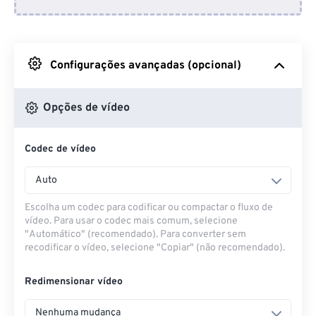
Do Dropbox
Do Google Drive
Configurações avançadas (opcional)
Do OneDrive
Opções de vídeo
Codec de vídeo
Da URL
Auto
Escolha um codec para codificar ou compactar o fluxo de
vídeo. Para usar o codec mais comum, selecione
"Automático" (recomendado). Para converter sem
recodificar o vídeo, selecione "Copiar" (não recomendado).
Redimensionar vídeo
Nenhuma mudança