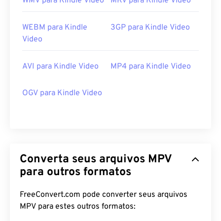
WMV para Kindle Video
MKV para Kindle Video
WEBM para Kindle
3GP para Kindle Video
Video
AVI para Kindle Video
MP4 para Kindle Video
OGV para Kindle Video
Converta seus arquivos MPV
para outros formatos
00
00
00
00
00
00
00
00
FreeConvert.com pode converter seus arquivos
MPV para estes outros formatos: