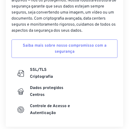
arquivos — nós os protegemos. Nossa robusta estrutura de
segurança garante que seus dados estejam sempre
40
40
40
40
40
40
seguros, seja convertendo uma imagem, um vídeo ou um
41
41
41
41
41
41
documento. Com criptografia avançada, data centers
seguros e monitoramento rigoroso, cuidamos de todos os
42
42
42
42
42
42
aspectos da segurança dos seus dados.
43
43
43
43
43
43
Saiba mais sobre nosso compromisso com a
44
44
44
44
44
44
segurança
45
45
45
45
45
45
46
46
46
46
46
46
SSL/TLS
47
47
47
47
47
47
Criptografia
48
48
48
48
48
48
Dados protegidos
Centros
49
49
49
49
49
49
50
50
50
50
50
50
Controle de Acesso e
Autenticação
51
51
51
51
51
51
52
52
52
52
52
52