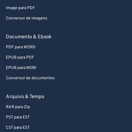
79
79
Image para PDF
80
80
Conversor de imagens
81
81
82
82
Documento & Ebook
83
83
PDF para WORD
84
84
EPUB para PDF
85
85
EPUB para MOBI
86
86
Conversor de documentos
87
87
88
88
Arquivo & Tempo
89
89
RAR para Zip
90
90
PST para EST
91
91
CST para EST