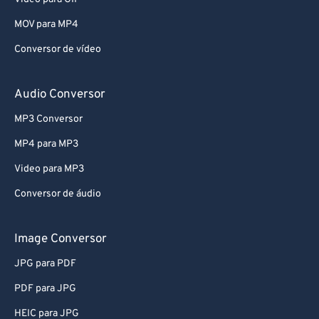
66
66
MOV para MP4
67
67
Conversor de vídeo
68
68
69
69
Audio Conversor
70
70
MP3 Conversor
71
71
MP4 para MP3
72
72
Video para MP3
73
73
Conversor de áudio
74
74
75
75
Image Conversor
76
76
JPG para PDF
77
77
PDF para JPG
78
78
HEIC para JPG