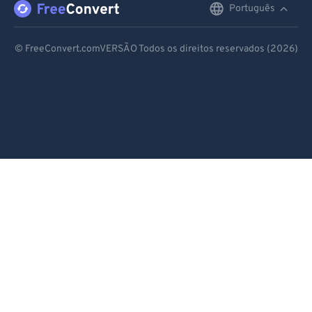
Português
English
Deutsch
© FreeConvert.comVERSÃO Todos os direitos reservados (2026)
Español
Français
Português
Italiano
Dutch
日本語
简体中文
繁體中文
한국어