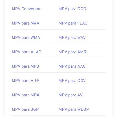
00
00
00
00
00
00
00
00
MPV Conversor
MPV para OGG
01
01
01
01
01
01
01
01
02
02
02
02
02
02
02
02
MPV para M4A
MPV para FLAC
03
03
03
03
03
03
03
03
MPV para WMA
MPV para WAV
04
04
04
04
04
04
04
04
05
05
05
05
05
05
05
05
MPV para ALAC
MPV para AMR
06
06
06
06
06
06
06
06
07
07
07
07
07
07
07
07
MPV para MP3
MPV para AAC
08
08
08
08
08
08
08
08
MPV para AIFF
MPV para OGV
09
09
09
09
09
09
09
09
10
10
10
10
10
10
10
10
MPV para MP4
MPV para AVI
11
11
11
11
11
11
11
11
MPV para 3GP
MPV para WEBM
12
12
12
12
12
12
12
12