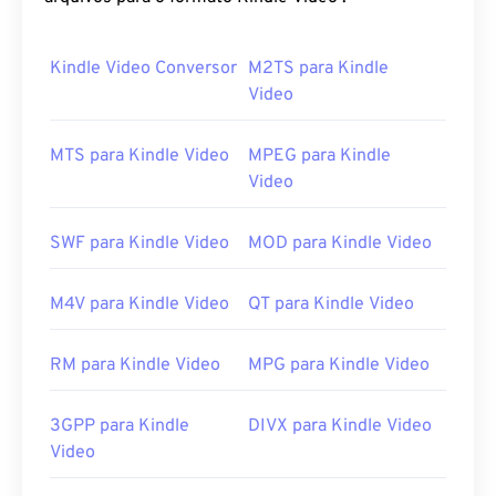
A melhor maneira de reproduzir um arquivo MPV é
no
Kindle Video Conversor
MPV player
.
M2TS para Kindle
Video
Se o clique duplo não funcionar, tente abrir o
arquivo usando um dos seguintes métodos. No
MTS para Kindle Video
MPEG para Kindle
Windows, associe o aplicativo correto ao arquivo
Video
seguindo estas
instruções
. Renomear o arquivo
com a extensão MPG também pode ajudar. Outros
players que podem funcionar são
VLC media player
SWF para Kindle Video
MOD para Kindle Video
,
Eltima Elmedia Player
,
Microsoft Windows Media
Player
,
CyberLink PowerDVD 17
ou
PentaLoop
M4V para Kindle Video
QT para Kindle Video
PlayerXtreme Media Player
.
Desenvolvido por:
Comunidade de
RM para Kindle Video
MPG para Kindle Video
desenvolvedores do MPlayer e Mplayer2
Lançamento inicial:
2013
3GPP para Kindle
DIVX para Kindle Video
Video
Links úteis: