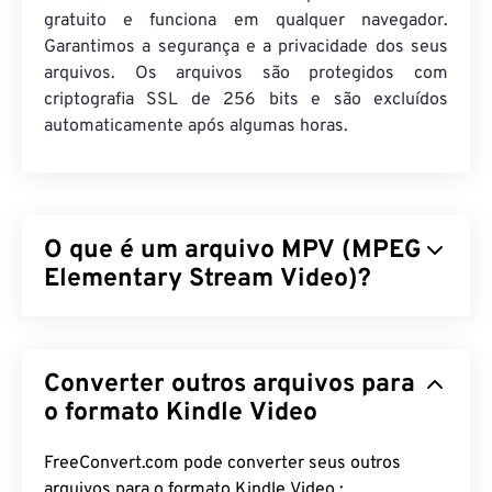
gratuito e funciona em qualquer navegador.
Garantimos a segurança e a privacidade dos seus
arquivos. Os arquivos são protegidos com
criptografia SSL de 256 bits e são excluídos
automaticamente após algumas horas.
O que é um arquivo MPV (MPEG
Elementary Stream Video)?
O MPEG Elementary Stream Video (MPV) é um
reprodutor de mídia gratuito e de código aberto
Converter outros arquivos para
que opera em diversas plataformas, incluindo
o
Android
. Seu recurso característico é um
o formato Kindle Video
controlador na tela (
OSC
) acionado por mouse.
FreeConvert.com pode converter seus outros
Como abrir um arquivo MPV?
arquivos para o formato Kindle Video :