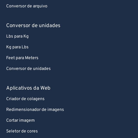
92
92
Conversor de arquivo
93
93
94
94
Conversor de unidades
95
95
Lbs para Kg
96
96
Kg para Lbs
97
97
Feet para Meters
98
98
Conversor de unidades
99
99
Aplicativos da Web
Criador de colagens
Redimensionador de imagens
Cortar imagem
Seletor de cores