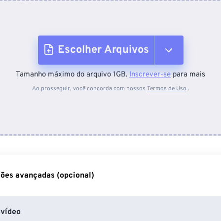
Escolher Arquivos
Tamanho máximo do arquivo 1GB.
Inscrever-se
para mais
Do dispositivo
Ao prosseguir, você concorda com nossos
Termos de Uso
.
Do Dropbox
Do Google Drive
ões avançadas (opcional)
Do OneDrive
vídeo
Da URL