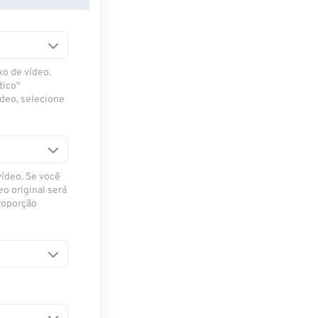
xo de vídeo.
tico"
ídeo, selecione
vídeo. Se você
eo original será
proporção