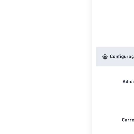
Configuraç
Adic
Carre