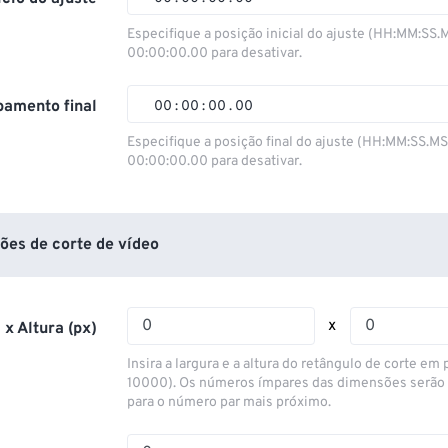
00
00
00
00
Especifique a posição inicial do ajuste (HH:MM:SS.
00:00:00.00 para desativar.
01
01
01
01
02
02
02
02
amento final
00
:
00
:
00
.
00
03
03
03
03
00
00
00
00
Especifique a posição final do ajuste (HH:MM:SS.M
00:00:00.00 para desativar.
04
04
04
04
01
01
01
01
05
05
05
05
02
02
02
02
06
06
06
06
03
03
03
03
ões de corte de vídeo
07
07
07
07
04
04
04
04
08
08
08
08
05
05
05
05
x
 x Altura (px)
09
09
09
09
06
06
06
06
Insira a largura e a altura do retângulo de corte em p
10
10
10
10
07
07
07
07
10000). Os números ímpares das dimensões serão
para o número par mais próximo.
11
11
11
11
08
08
08
08
12
12
12
12
09
09
09
09