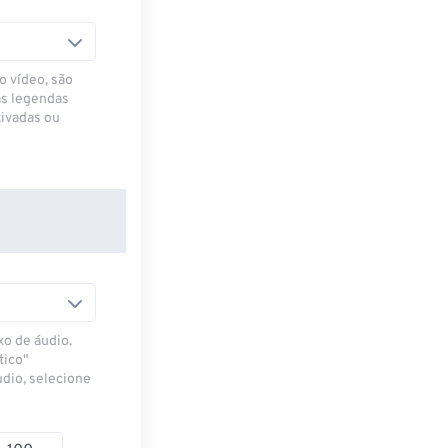
o vídeo, são
as legendas
ivadas ou
xo de áudio.
tico"
udio, selecione