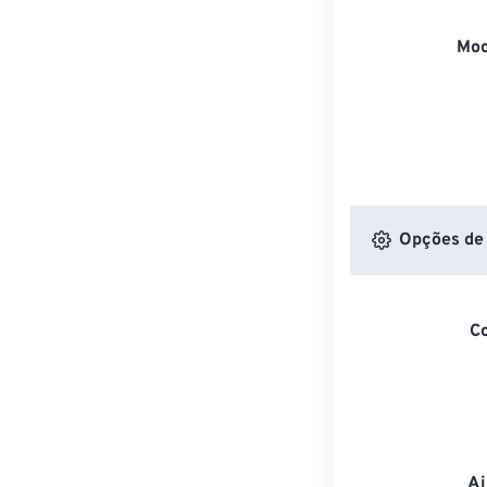
Mod
Opções de 
C
Aj