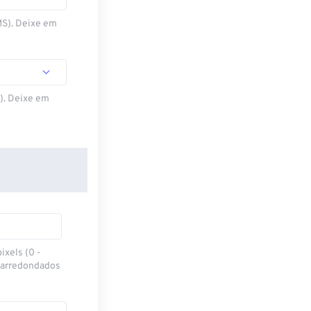
MS). Deixe em
S). Deixe em
ixels (0 -
 arredondados