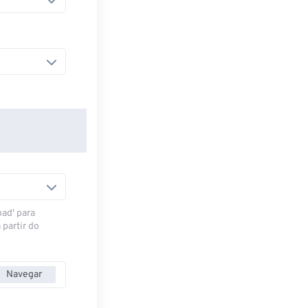
oad' para
 partir do
Navegar