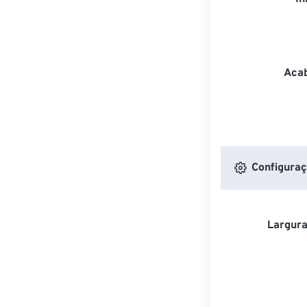
Acab
Configuraç
Largura