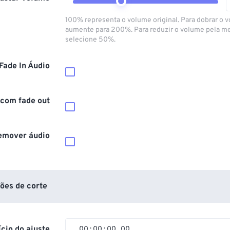
100% representa o volume original. Para dobrar o 
aumente para 200%. Para reduzir o volume pela m
selecione 50%.
Fade In Áudio
 com fade out
emover áudio
ões de corte
ício do ajuste
00
:
00
:
00
.
00