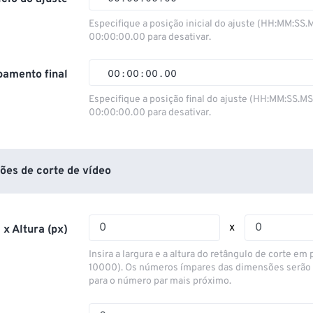
00
00
00
00
Especifique a posição inicial do ajuste (HH:MM:SS.
00:00:00.00 para desativar.
01
01
01
01
02
02
02
02
amento final
00
:
00
:
00
.
00
03
03
03
03
00
00
00
00
Especifique a posição final do ajuste (HH:MM:SS.M
00:00:00.00 para desativar.
04
04
04
04
01
01
01
01
05
05
05
05
02
02
02
02
06
06
06
06
03
03
03
03
ões de corte de vídeo
07
07
07
07
04
04
04
04
08
08
08
08
05
05
05
05
x
 x Altura (px)
09
09
09
09
06
06
06
06
Insira a largura e a altura do retângulo de corte em p
10
10
10
10
07
07
07
07
10000). Os números ímpares das dimensões serão
para o número par mais próximo.
11
11
11
11
08
08
08
08
12
12
12
12
09
09
09
09