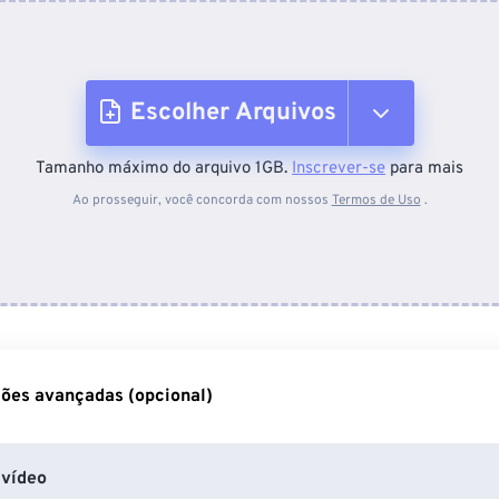
Escolher Arquivos
Tamanho máximo do arquivo 1GB.
Inscrever-se
para mais
Do dispositivo
Ao prosseguir, você concorda com nossos
Termos de Uso
.
Do Dropbox
Do Google Drive
ões avançadas (opcional)
Do OneDrive
vídeo
Da URL