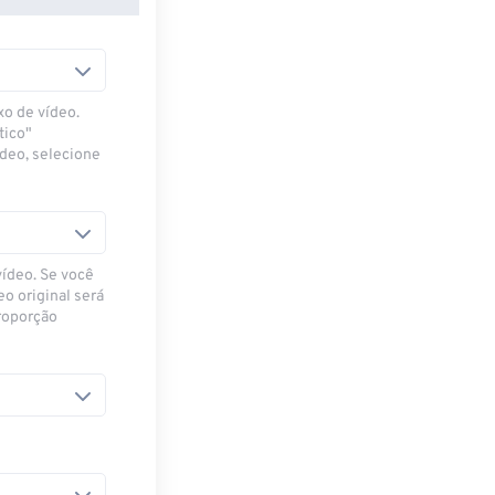
xo de vídeo.
tico"
ídeo, selecione
vídeo. Se você
eo original será
proporção