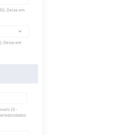
MS). Deixe em
S). Deixe em
ixels (0 -
 arredondados