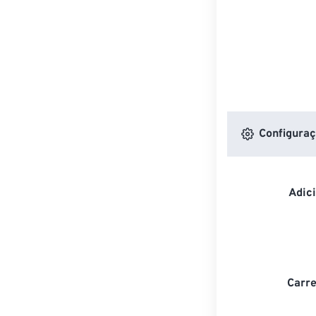
Configuraç
Adic
Carre