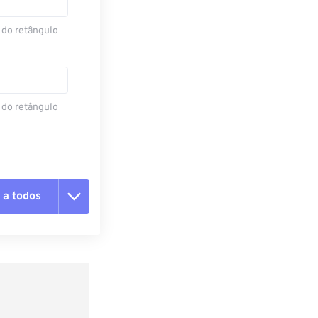
 do retângulo
 do retângulo
 a todos
 as opções
da predefinição
definição