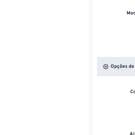
Mod
Opções de 
C
Aj