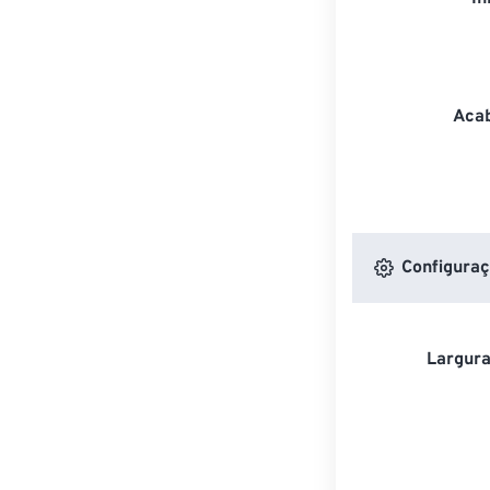
Acab
Configuraç
Largura