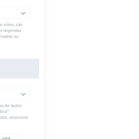
o vídeo, são
as legendas
ivadas ou
xo de áudio.
tico"
udio, selecione