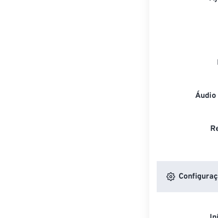
Áudio
R
Configuraç
In