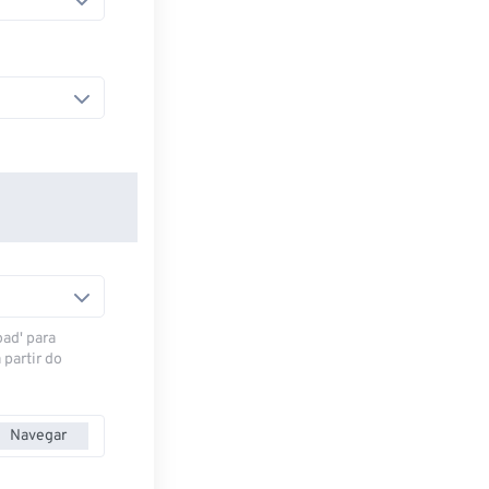
oad' para
 partir do
Navegar