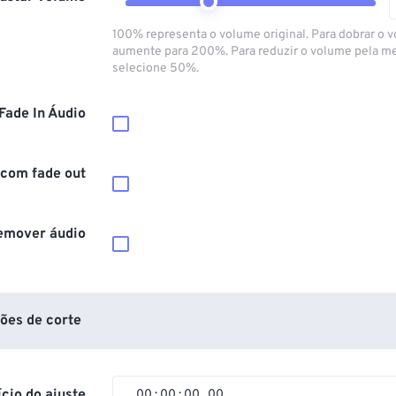
100% representa o volume original. Para dobrar o 
aumente para 200%. Para reduzir o volume pela m
selecione 50%.
Fade In Áudio
 com fade out
emover áudio
ões de corte
ício do ajuste
00
:
00
:
00
.
00