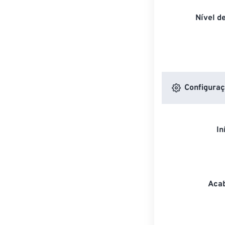
Nível d
Configuraç
In
Acab