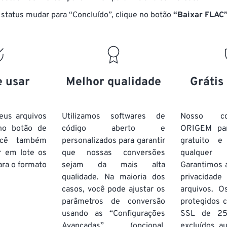
17
17
17
17
14
14
14
14
status mudar para “Concluído”, clique no botão
“Baixar FLAC
18
18
18
18
15
15
15
15
19
19
19
19
16
16
16
16
20
20
20
20
17
17
17
17
21
21
21
21
18
18
18
18
e usar
Melhor qualidade
Grátis
22
22
22
22
19
19
19
19
23
23
23
23
20
20
20
20
eus arquivos
Utilizamos softwares de
Nosso co
24
24
24
no botão de
código aberto e
ORIGEM pa
21
21
21
21
ocê também
personalizados para garantir
gratuito 
25
25
25
22
22
22
22
r em lote
os
que nossas conversões
qualquer
26
26
26
ra o formato
sejam da mais alta
23
23
23
23
Garantimos 
qualidade. Na maioria dos
privacida
27
27
27
24
24
24
casos, você pode ajustar os
arquivos. O
28
28
28
25
25
25
parâmetros de conversão
protegidos c
usando as “Configurações
29
29
29
SSL de 25
26
26
26
Avançadas” (opcional,
excluídos a