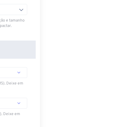
ção e tamanho
pactar.
MS). Deixe em
S). Deixe em