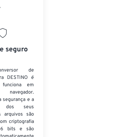
”
 e seguro
nversor de
ra DESTINO é
e funciona em
 navegador.
a segurança e a
de dos seus
s arquivos são
om criptografia
6 bits e são
utomaticamente