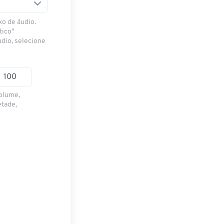
xo de áudio.
tico"
udio, selecione
volume,
etade,