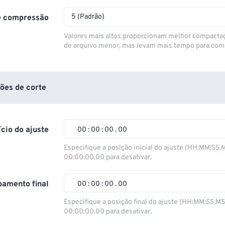
5 (Padrão)
e compressão
Valores mais altos proporcionam melhor compacta
de arquivo menor, mas levam mais tempo para com
ões de corte
ício do ajuste
00
:
00
:
00
.
00
Especifique a posição inicial do ajuste (HH:MM:SS.
00:00:00.00 para desativar.
00
00
00
00
01
01
01
01
amento final
00
:
00
:
00
.
00
02
02
02
02
Especifique a posição final do ajuste (HH:MM:SS.M
00:00:00.00 para desativar.
03
03
03
03
00
00
00
00