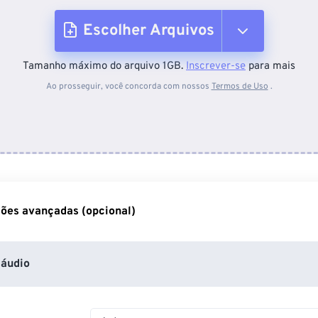
Escolher Arquivos
Tamanho máximo do arquivo 1GB.
Inscrever-se
para mais
Do dispositivo
Ao prosseguir, você concorda com nossos
Termos de Uso
.
Do Dropbox
Do Google Drive
ões avançadas (opcional)
Do OneDrive
áudio
Da URL