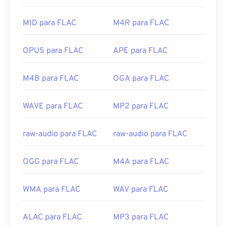
Lançamento inicial:
1999
FLAC incluem
FFmpeg
,
Flake
e
FLACCL
para
codificação, e
Audiocogs
para decodificação. Por
MID para FLAC
M4R para FLAC
Links úteis:
fim, como a palavra "grátis" no nome sugere,
FLAC
https://en.wikipedia.org/wiki/Adaptive_Multi-
é um software
de código aberto
.
OPUS para FLAC
APE para FLAC
Rate_audio_codec
Desenvolvido por:
Fundação Xiph.Org
https://www.etsi.org/
M4B para FLAC
OGA para FLAC
Lançamento inicial:
2001
Links úteis:
WAVE para FLAC
MP2 para FLAC
https://en.wikipedia.org/wiki/FLAC
https://xiph.org/flac/
raw-audio para FLAC
raw-audio para FLAC
OGG para FLAC
M4A para FLAC
WMA para FLAC
WAV para FLAC
ALAC para FLAC
MP3 para FLAC