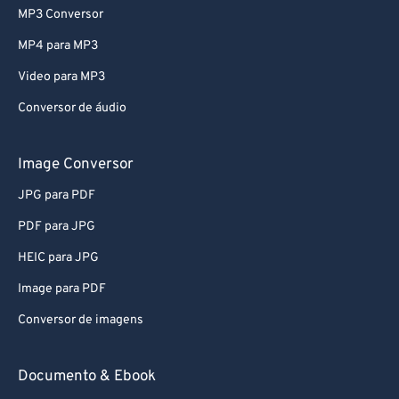
MP3 Conversor
54
54
54
54
54
54
MP4 para MP3
55
55
55
55
55
55
Video para MP3
56
56
56
56
56
56
Conversor de áudio
57
57
57
57
57
57
58
58
58
58
58
58
Image Conversor
59
59
59
59
59
59
JPG para PDF
60
60
PDF para JPG
61
61
HEIC para JPG
62
62
Image para PDF
63
63
Conversor de imagens
64
64
65
65
Documento & Ebook
66
66