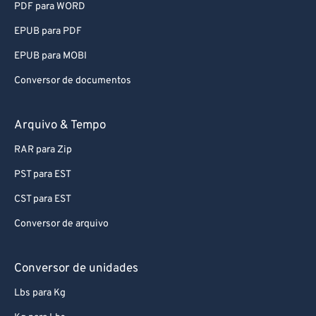
PDF para WORD
67
67
EPUB para PDF
68
68
EPUB para MOBI
69
69
Conversor de documentos
70
70
71
71
Arquivo & Tempo
72
72
RAR para Zip
73
73
PST para EST
74
74
CST para EST
75
75
Conversor de arquivo
76
76
77
77
Conversor de unidades
78
78
Lbs para Kg
79
79