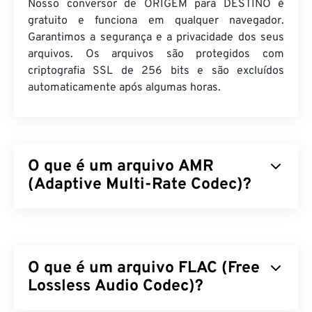
Nosso conversor de ORIGEM para DESTINO é
gratuito e funciona em qualquer navegador.
Garantimos a segurança e a privacidade dos seus
arquivos. Os arquivos são protegidos com
criptografia SSL de 256 bits e são excluídos
automaticamente após algumas horas.
O que é um arquivo AMR
(Adaptive Multi-Rate Codec)?
Adaptive Multi-Rate (AMR) é um arquivo de áudio
compactado frequentemente usado para
codificação de voz
. O codec de voz AMR
O que é um arquivo FLAC (Free
concentra-se em sinais de banda estreita, o que o
torna ideal para gravações de voz e rádio. É usado
Lossless Audio Codec)?
regularmente no
Sistema Global de Comunicações