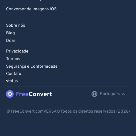
93
93
Conversor de imagens iOS
94
94
95
95
Sobre nós
Blog
96
96
Doar
97
97
Privacidade
98
98
Termos
99
99
Segurança e Conformidade
Contato
status
Português
English
Deutsch
© FreeConvert.comVERSÃO Todos os direitos reservados (2026)
Español
Français