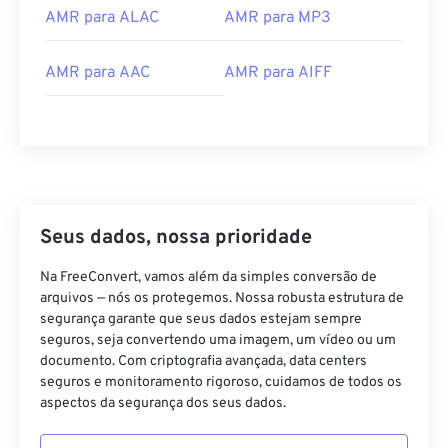
14
14
14
14
14
14
14
14
AMR para ALAC
AMR para MP3
15
15
15
15
15
15
15
15
AMR para AAC
AMR para AIFF
16
16
16
16
16
16
16
16
17
17
17
17
17
17
17
17
18
18
18
18
18
18
18
18
19
19
19
19
19
19
19
19
20
20
20
20
20
20
20
20
Seus dados, nossa prioridade
21
21
21
21
21
21
21
21
Na FreeConvert, vamos além da simples conversão de
22
22
22
22
22
22
22
22
arquivos — nós os protegemos. Nossa robusta estrutura de
segurança garante que seus dados estejam sempre
23
23
23
23
23
23
23
23
seguros, seja convertendo uma imagem, um vídeo ou um
24
24
24
24
24
24
documento. Com criptografia avançada, data centers
seguros e monitoramento rigoroso, cuidamos de todos os
25
25
25
25
25
25
aspectos da segurança dos seus dados.
26
26
26
26
26
26