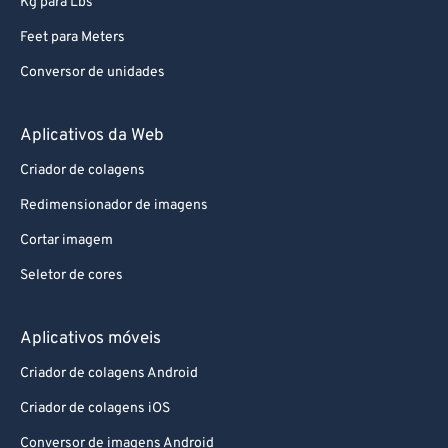
Kg para Lbs
80
80
Feet para Meters
81
81
Conversor de unidades
82
82
83
83
Aplicativos da Web
84
84
Criador de colagens
85
85
Redimensionador de imagens
86
86
Cortar imagem
87
87
Seletor de cores
88
88
89
89
Aplicativos móveis
90
90
Criador de colagens Android
91
91
Criador de colagens iOS
92
92
Conversor de imagens Android