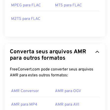
MPEG para FLAC
MTS para FLAC
M2TS para FLAC
Converta seus arquivos AMR
para outros formatos
FreeConvert.com pode converter seus arquivos
AMR para estes outros formatos:
00
00
00
00
00
00
00
00
AMR Conversor
AMR para OGV
AMR para MP4
AMR para AVI
00
00
00
00
00
00
00
00