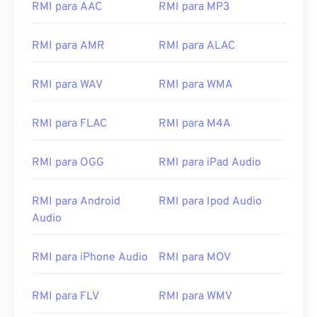
RMI para AAC
RMI para MP3
08
08
08
08
08
08
08
08
09
09
09
09
09
09
09
09
RMI para AMR
RMI para ALAC
10
10
10
10
10
10
10
10
RMI para WAV
RMI para WMA
11
11
11
11
11
11
11
11
12
12
12
12
12
12
12
12
RMI para FLAC
RMI para M4A
13
13
13
13
13
13
13
13
RMI para OGG
RMI para iPad Audio
14
14
14
14
14
14
14
14
15
15
15
15
15
15
15
15
RMI para Android
RMI para Ipod Audio
16
16
16
16
16
16
16
16
Audio
17
17
17
17
17
17
17
17
RMI para iPhone Audio
RMI para MOV
18
18
18
18
18
18
18
18
19
19
19
19
19
19
19
19
RMI para FLV
RMI para WMV
20
20
20
20
20
20
20
20