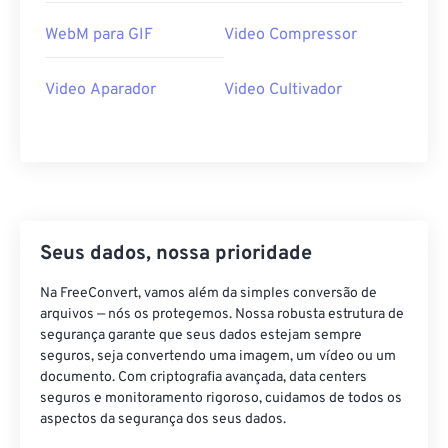
34
34
34
34
34
34
WebM para GIF
Video Compressor
35
35
35
35
35
35
36
36
36
36
36
36
Video Aparador
Video Cultivador
37
37
37
37
37
37
38
38
38
38
38
38
39
39
39
39
39
39
40
40
40
40
40
40
Seus dados, nossa prioridade
41
41
41
41
41
41
42
42
42
42
42
42
Na FreeConvert, vamos além da simples conversão de
arquivos — nós os protegemos. Nossa robusta estrutura de
43
43
43
43
43
43
segurança garante que seus dados estejam sempre
seguros, seja convertendo uma imagem, um vídeo ou um
44
44
44
44
44
44
documento. Com criptografia avançada, data centers
45
45
45
45
45
45
seguros e monitoramento rigoroso, cuidamos de todos os
aspectos da segurança dos seus dados.
46
46
46
46
46
46