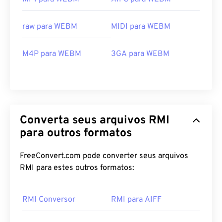
raw para WEBM
MIDI para WEBM
M4P para WEBM
3GA para WEBM
00
00
00
00
00
00
00
00
00
00
00
00
00
00
00
00
Converta seus arquivos RMI
01
01
01
01
01
01
01
01
para outros formatos
02
02
02
02
02
02
02
02
03
03
03
03
03
03
03
03
FreeConvert.com pode converter seus arquivos
RMI para estes outros formatos:
04
04
04
04
04
04
04
04
05
05
05
05
05
05
05
05
RMI Conversor
RMI para AIFF
06
06
06
06
06
06
06
06
07
07
07
07
07
07
07
07