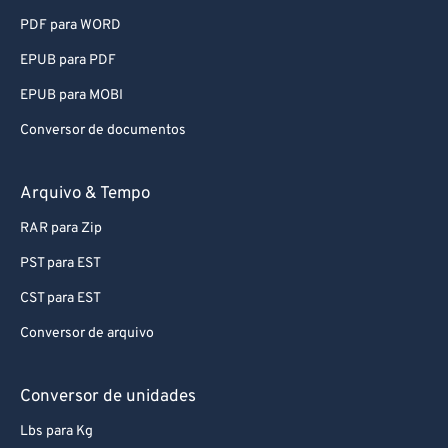
PDF para WORD
87
87
EPUB para PDF
88
88
89
89
EPUB para MOBI
90
90
Conversor de documentos
91
91
Arquivo & Tempo
92
92
RAR para Zip
93
93
PST para EST
94
94
CST para EST
95
95
96
96
Conversor de arquivo
97
97
Conversor de unidades
98
98
Lbs para Kg
99
99