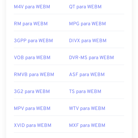
o Winamp
para Microsoft Windows e
o Elmedia
para
Desenvolvido por:
MIDI Manufacturers Association
M4V para WEBM
QT para WEBM
Mac OS X.
Lançamento inicial:
1983
Os navegadores da Microsoft não possuem
codecs
RM para WEBM
MPG para WEBM
WebM integrados. Portanto, instale os
codecs
Links úteis:
separadamente. No entanto, a maioria dos
https://en.wikipedia.org/wiki/MIDI
navegadores suporta arquivos WEBM.
3GPP para WEBM
DIVX para WEBM
https://www.midi.org/specifications
Desenvolvido por:
Google
;
CoreCodec, Inc.
VOB para WEBM
DVR-MS para WEBM
Lançamento inicial:
2010
Links úteis:
RMVB para WEBM
ASF para WEBM
https://en.wikipedia.org/wiki/WebM
3G2 para WEBM
TS para WEBM
https://tools.google.com/dlpage/webmmf/
MPV para WEBM
WTV para WEBM
XVID para WEBM
MXF para WEBM