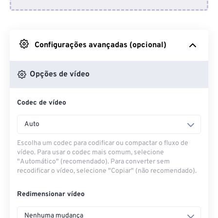
Do Dropbox
Do Google Drive
Configurações avançadas (opcional)
Do OneDrive
Opções de vídeo
Codec de vídeo
Da URL
Auto
Escolha um codec para codificar ou compactar o fluxo de
vídeo. Para usar o codec mais comum, selecione
"Automático" (recomendado). Para converter sem
recodificar o vídeo, selecione "Copiar" (não recomendado).
Redimensionar vídeo
Nenhuma mudança