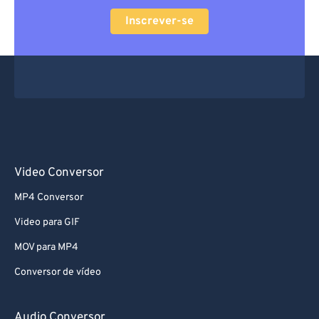
60
60
Inscrever-se
61
61
62
62
63
63
64
64
65
65
66
66
Video Conversor
67
67
68
68
MP4 Conversor
69
69
Video para GIF
70
70
MOV para MP4
71
71
Conversor de vídeo
72
72
Audio Conversor