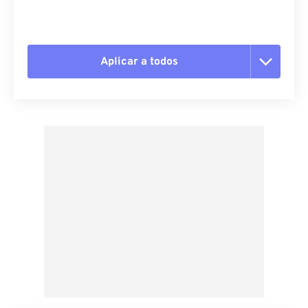
Aplicar a todos
Redefinir todas as opções
Aplicar a partir da predefinição
Salvar como predefinição