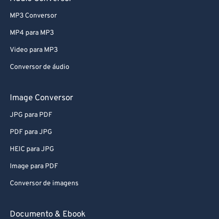
73
73
MP3 Conversor
74
74
75
75
MP4 para MP3
76
76
Video para MP3
77
77
Conversor de áudio
78
78
Image Conversor
79
79
JPG para PDF
80
80
PDF para JPG
81
81
82
82
HEIC para JPG
83
83
Image para PDF
84
84
Conversor de imagens
85
85
Documento & Ebook
86
86