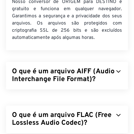
Nosso conversor de ORIGEM para DESTINO é
gratuito e funciona em qualquer navegador.
Garantimos a segurança e a privacidade dos seus
arquivos. Os arquivos são protegidos com
criptografia SSL de 256 bits e são excluídos
automaticamente após algumas horas.
O que é um arquivo AIFF (Audio
Interchange File Format)?
A Apple
desenvolveu o Audio Interchange File
Format (AIFF) para armazenar dados de áudio
digital (formato de onda) de alta qualidade. Muitos
O que é um arquivo FLAC (Free
profissionais o utilizam, principalmente usuários de
plataformas Apple. Ele é
Lossless Audio Codec)?
sem perdas
, o que
significa que não há perda de qualidade ou dados