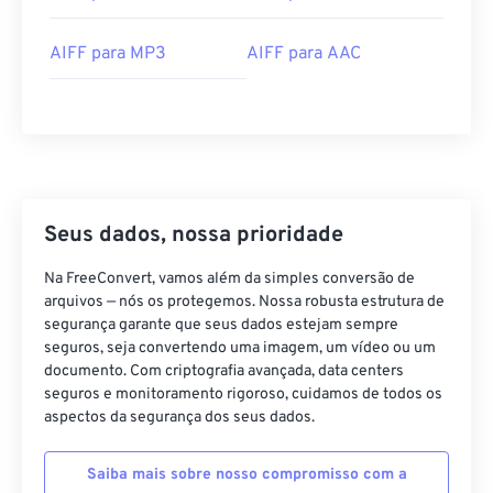
14
14
14
14
14
14
14
14
15
15
15
15
15
15
15
15
AIFF para MP3
AIFF para AAC
16
16
16
16
16
16
16
16
17
17
17
17
17
17
17
17
18
18
18
18
18
18
18
18
19
19
19
19
19
19
19
19
20
20
20
20
20
20
20
20
Seus dados, nossa prioridade
21
21
21
21
21
21
21
21
Na FreeConvert, vamos além da simples conversão de
22
22
22
22
22
22
22
22
arquivos — nós os protegemos. Nossa robusta estrutura de
segurança garante que seus dados estejam sempre
23
23
23
23
23
23
23
23
seguros, seja convertendo uma imagem, um vídeo ou um
documento. Com criptografia avançada, data centers
24
24
24
24
24
24
seguros e monitoramento rigoroso, cuidamos de todos os
25
25
25
25
25
25
aspectos da segurança dos seus dados.
26
26
26
26
26
26
Saiba mais sobre nosso compromisso com a
27
27
27
27
27
27