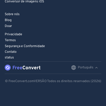
Conversor de imagens iOS
94
94
Sobre nós
95
95
Blog
96
96
Doar
97
97
Privacidade
98
98
Termos
Segurança e Conformidade
99
99
Contato
status
Português
English
Deutsch
© FreeConvert.comVERSÃO Todos os direitos reservados (2026)
Español
Français