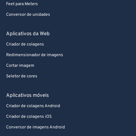
80
80
Feet para Meters
81
81
Conversor de unidades
82
82
83
83
Aplicativos da Web
84
84
Criador de colagens
85
85
Redimensionador de imagens
86
86
Cortar imagem
87
87
Seletor de cores
88
88
89
89
Aplicativos móveis
90
90
Criador de colagens Android
91
91
Criador de colagens iOS
92
92
Conversor de imagens Android
93
93