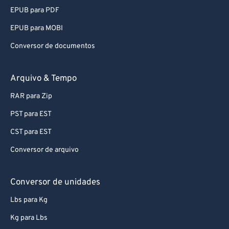
67
67
EPUB para PDF
68
68
EPUB para MOBI
69
69
Conversor de documentos
70
70
71
71
Arquivo & Tempo
72
72
RAR para Zip
73
73
PST para EST
74
74
CST para EST
75
75
Conversor de arquivo
76
76
77
77
Conversor de unidades
78
78
Lbs para Kg
79
79
Kg para Lbs