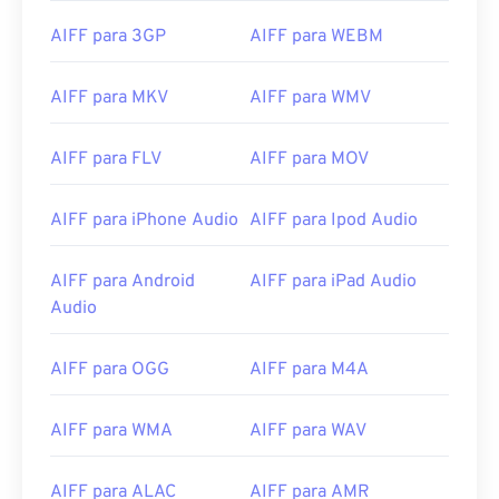
01
01
01
01
01
01
01
01
AIFF para 3GP
AIFF para WEBM
02
02
02
02
02
02
02
02
03
03
03
03
03
03
03
03
AIFF para MKV
AIFF para WMV
04
04
04
04
04
04
04
04
05
05
05
05
05
05
05
05
AIFF para FLV
AIFF para MOV
06
06
06
06
06
06
06
06
AIFF para iPhone Audio
AIFF para Ipod Audio
07
07
07
07
07
07
07
07
08
08
08
08
08
08
08
08
AIFF para Android
AIFF para iPad Audio
Audio
09
09
09
09
09
09
09
09
10
10
10
10
10
10
10
10
AIFF para OGG
AIFF para M4A
11
11
11
11
11
11
11
11
12
12
12
12
12
12
12
12
AIFF para WMA
AIFF para WAV
13
13
13
13
13
13
13
13
AIFF para ALAC
AIFF para AMR