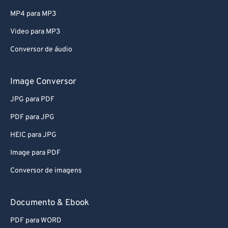
54
54
54
54
54
54
MP4 para MP3
55
55
55
55
55
55
Video para MP3
56
56
56
56
56
56
Conversor de áudio
57
57
57
57
57
57
58
58
58
58
58
58
Image Conversor
59
59
59
59
59
59
JPG para PDF
60
60
PDF para JPG
61
61
HEIC para JPG
62
62
Image para PDF
63
63
Conversor de imagens
64
64
65
65
Documento & Ebook
66
66
PDF para WORD