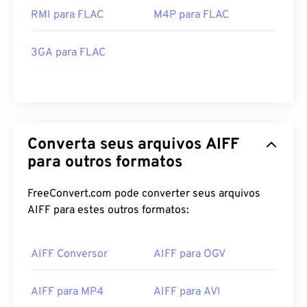
RMI para FLAC
M4P para FLAC
3GA para FLAC
Converta seus arquivos AIFF
para outros formatos
FreeConvert.com pode converter seus arquivos
AIFF para estes outros formatos:
00
00
00
00
00
00
00
00
AIFF Conversor
AIFF para OGV
00
00
00
00
00
00
00
00
AIFF para MP4
AIFF para AVI