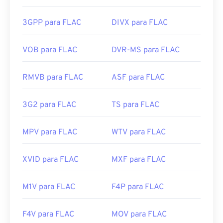
FLAC incluem
FFmpeg
,
Flake
e
FLACCL
para
Links úteis:
codificação, e
Audiocogs
para decodificação. Por
3GPP para FLAC
DIVX para FLAC
https://en.wikipedia.org/wiki/Audio_Interchange_File_F
fim, como a palavra "grátis" no nome sugere,
FLAC
https://www.lifewire.com/aiff-aif-aifc-files-
é um software
de código aberto
.
VOB para FLAC
DVR-MS para FLAC
2619569
Desenvolvido por:
Fundação Xiph.Org
RMVB para FLAC
ASF para FLAC
Lançamento inicial:
2001
Links úteis:
3G2 para FLAC
TS para FLAC
https://en.wikipedia.org/wiki/FLAC
https://xiph.org/flac/
MPV para FLAC
WTV para FLAC
XVID para FLAC
MXF para FLAC
M1V para FLAC
F4P para FLAC
F4V para FLAC
MOV para FLAC