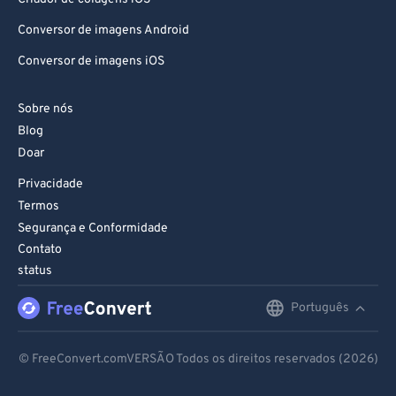
97
97
98
98
Conversor de imagens Android
99
99
Conversor de imagens iOS
Sobre nós
Blog
Doar
Privacidade
Termos
Segurança e Conformidade
Contato
status
Português
English
Deutsch
© FreeConvert.comVERSÃO Todos os direitos reservados (2026)
Español