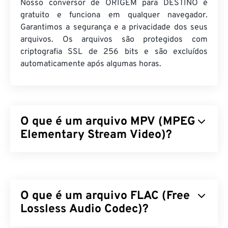
Nosso conversor de ORIGEM para DESTINO é
gratuito e funciona em qualquer navegador.
Garantimos a segurança e a privacidade dos seus
arquivos. Os arquivos são protegidos com
criptografia SSL de 256 bits e são excluídos
automaticamente após algumas horas.
O que é um arquivo MPV (MPEG
Elementary Stream Video)?
O MPEG Elementary Stream Video (MPV) é um
reprodutor de mídia gratuito e de código aberto
que opera em diversas plataformas, incluindo
o
O que é um arquivo FLAC (Free
Android
. Seu recurso característico é um
controlador na tela (
Lossless Audio Codec)?
OSC
) acionado por mouse.