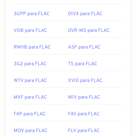
https://en.wikipedia.org/wiki/Mpv_(media_player)
FLAC incluem
FFmpeg
,
Flake
e
FLACCL
para
https://mpv.io/
codificação, e
Audiocogs
para decodificação. Por
3GPP para FLAC
DIVX para FLAC
fim, como a palavra "grátis" no nome sugere,
FLAC
é um software
de código aberto
.
VOB para FLAC
DVR-MS para FLAC
Desenvolvido por:
Fundação Xiph.Org
RMVB para FLAC
ASF para FLAC
Lançamento inicial:
2001
Links úteis:
3G2 para FLAC
TS para FLAC
https://en.wikipedia.org/wiki/FLAC
https://xiph.org/flac/
WTV para FLAC
XVID para FLAC
MXF para FLAC
M1V para FLAC
F4P para FLAC
F4V para FLAC
MOV para FLAC
FLV para FLAC