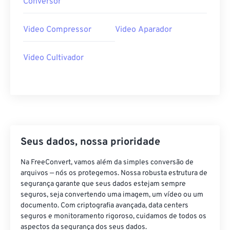
Conversor
18
18
18
18
18
18
18
18
19
19
19
19
19
19
19
19
Video Compressor
Video Aparador
20
20
20
20
20
20
20
20
21
21
21
21
21
21
21
21
Video Cultivador
22
22
22
22
22
22
22
22
23
23
23
23
23
23
23
23
24
24
24
24
24
24
25
25
25
25
25
25
Seus dados, nossa prioridade
26
26
26
26
26
26
27
27
27
27
27
27
Na FreeConvert, vamos além da simples conversão de
arquivos — nós os protegemos. Nossa robusta estrutura de
28
28
28
28
28
28
segurança garante que seus dados estejam sempre
29
29
29
29
29
29
seguros, seja convertendo uma imagem, um vídeo ou um
documento. Com criptografia avançada, data centers
30
30
30
30
30
30
seguros e monitoramento rigoroso, cuidamos de todos os
aspectos da segurança dos seus dados.
31
31
31
31
31
31