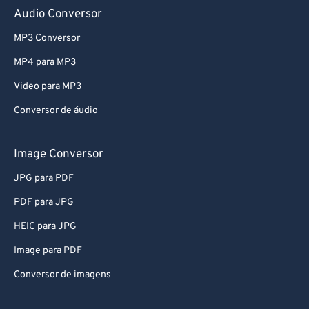
58
58
58
58
58
58
Audio Conversor
59
59
59
59
59
59
MP3 Conversor
60
60
MP4 para MP3
61
61
Video para MP3
62
62
Conversor de áudio
63
63
Image Conversor
64
64
65
65
JPG para PDF
66
66
PDF para JPG
67
67
HEIC para JPG
68
68
Image para PDF
69
69
Conversor de imagens
70
70