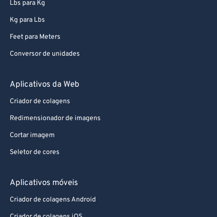
84
84
Lbs para Kg
85
85
Kg para Lbs
86
86
Feet para Meters
87
87
Conversor de unidades
88
88
Aplicativos da Web
89
89
Criador de colagens
90
90
91
91
Redimensionador de imagens
92
92
Cortar imagem
93
93
Seletor de cores
94
94
Aplicativos móveis
95
95
Criador de colagens Android
96
96
Criador de colagens iOS