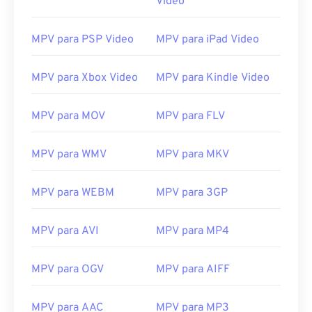
Video
MPV para PSP Video
MPV para iPad Video
MPV para Xbox Video
MPV para Kindle Video
MPV para MOV
MPV para FLV
00
00
00
00
00
00
00
00
MPV para WMV
MPV para MKV
MPV para WEBM
MPV para 3GP
00
00
00
00
00
00
00
00
01
01
01
01
01
01
01
01
MPV para AVI
MPV para MP4
02
02
02
02
02
02
02
02
MPV para OGV
MPV para AIFF
03
03
03
03
03
03
03
03
04
04
04
04
04
04
04
04
MPV para AAC
MPV para MP3