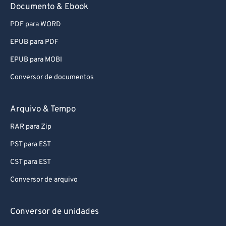
Documento & Ebook
71
71
72
72
PDF para WORD
73
73
EPUB para PDF
74
74
EPUB para MOBI
75
75
Conversor de documentos
76
76
Arquivo & Tempo
77
77
78
78
RAR para Zip
79
79
PST para EST
80
80
CST para EST
81
81
Conversor de arquivo
82
82
Conversor de unidades
83
83