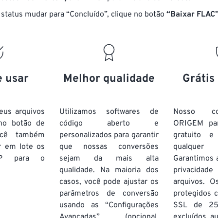
17
17
17
17
14
14
14
14
status mudar para “Concluído”, clique no botão
“Baixar FLAC
18
18
18
18
15
15
15
15
19
19
19
19
16
16
16
16
20
20
20
20
17
17
17
17
21
21
21
21
18
18
18
18
e usar
Melhor qualidade
Grátis
22
22
22
22
19
19
19
19
23
23
23
23
20
20
20
20
eus arquivos
Utilizamos softwares de
Nosso co
24
24
24
no botão de
código aberto e
ORIGEM pa
21
21
21
21
ocê também
personalizados para garantir
gratuito 
25
25
25
22
22
22
22
r em lote
os
que nossas conversões
qualquer
26
26
26
P
para o
sejam da mais alta
23
23
23
23
Garantimos 
qualidade. Na maioria dos
privacida
27
27
27
24
24
24
casos, você pode ajustar os
arquivos. O
28
28
28
25
25
25
parâmetros de conversão
protegidos c
usando as “Configurações
29
29
29
SSL de 25
26
26
26
Avançadas” (opcional,
excluídos a