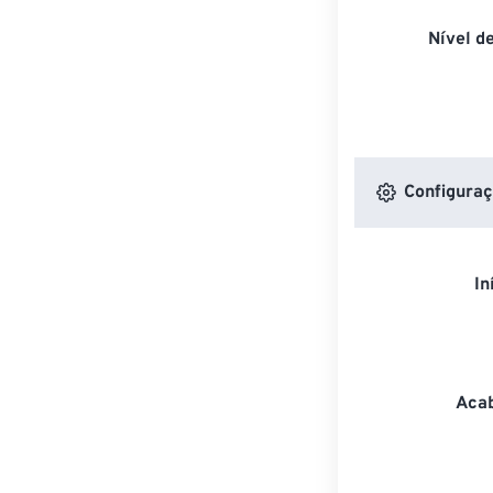
Nível d
Configuraç
In
Acab