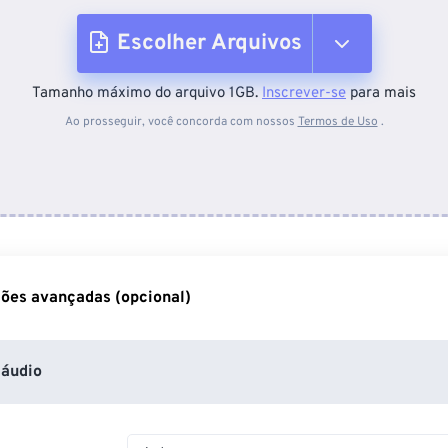
Escolher Arquivos
Tamanho máximo do arquivo 1GB.
Inscrever-se
para mais
Do dispositivo
Ao prosseguir, você concorda com nossos
Termos de Uso
.
Do Dropbox
Do Google Drive
ões avançadas (opcional)
Do OneDrive
áudio
Da URL