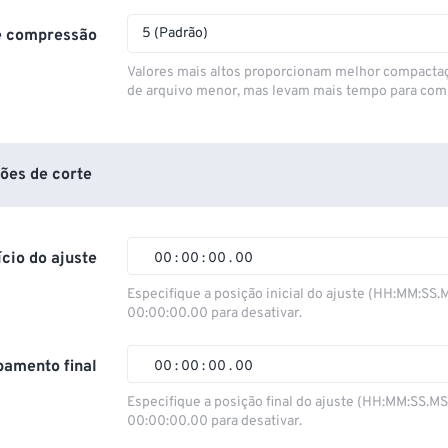
5 (Padrão)
e compressão
Valores mais altos proporcionam melhor compacta
de arquivo menor, mas levam mais tempo para com
ões de corte
ício do ajuste
00
:
00
:
00
.
00
Especifique a posição inicial do ajuste (HH:MM:SS.
00:00:00.00 para desativar.
00
00
00
00
01
01
01
01
amento final
00
:
00
:
00
.
00
02
02
02
02
Especifique a posição final do ajuste (HH:MM:SS.M
00:00:00.00 para desativar.
03
03
03
03
00
00
00
00