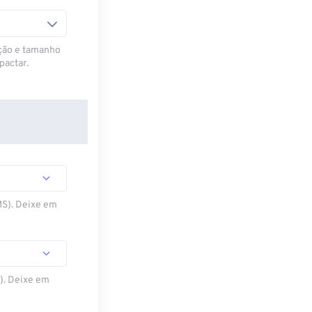
ção e tamanho
pactar.
MS). Deixe em
S). Deixe em