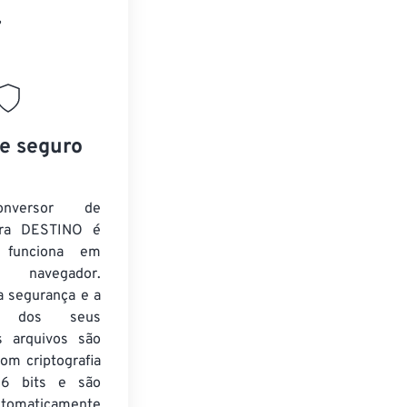
”
 e seguro
nversor de
ra DESTINO é
e funciona em
 navegador.
a segurança e a
de dos seus
s arquivos são
om criptografia
6 bits e são
utomaticamente