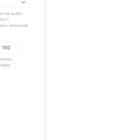
xo de áudio.
tico"
udio, selecione
volume,
etade,