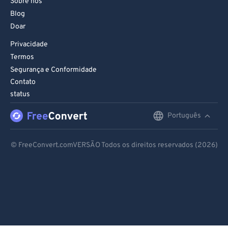
Sobre nós
Blog
Doar
Privacidade
Termos
Segurança e Conformidade
Contato
status
Português
English
Deutsch
© FreeConvert.comVERSÃO Todos os direitos reservados (2026)
Español
Français
Português
Italiano