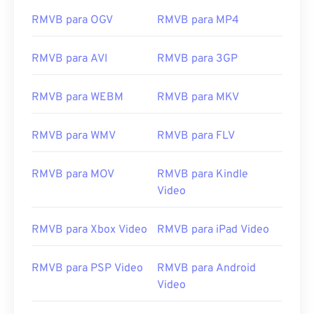
RMVB para OGV
RMVB para MP4
RMVB para AVI
RMVB para 3GP
00
00
00
00
00
00
00
00
RMVB para WEBM
RMVB para MKV
RMVB para WMV
RMVB para FLV
00
00
00
00
00
00
00
00
01
01
01
01
01
01
01
01
RMVB para MOV
RMVB para Kindle
Video
02
02
02
02
02
02
02
02
03
03
03
03
03
03
03
03
RMVB para Xbox Video
RMVB para iPad Video
04
04
04
04
04
04
04
04
05
05
05
05
05
05
05
05
RMVB para PSP Video
RMVB para Android
Video
06
06
06
06
06
06
06
06