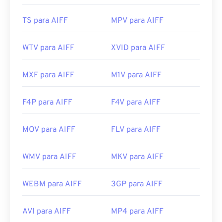
Links úteis:
https://en.wikipedia.org/wiki/Audio_Interchange_File_F
TS para AIFF
MPV para AIFF
https://www.lifewire.com/aiff-aif-aifc-files-
2619569
WTV para AIFF
XVID para AIFF
MXF para AIFF
M1V para AIFF
F4P para AIFF
F4V para AIFF
MOV para AIFF
FLV para AIFF
WMV para AIFF
MKV para AIFF
WEBM para AIFF
3GP para AIFF
AVI para AIFF
MP4 para AIFF