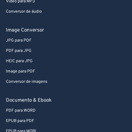
Video para MP3
60
60
Conversor de áudio
61
61
62
62
Image Conversor
63
63
JPG para PDF
64
64
PDF para JPG
65
65
HEIC para JPG
66
66
Image para PDF
67
67
Conversor de imagens
68
68
69
69
Documento & Ebook
70
70
PDF para WORD
71
71
EPUB para PDF
72
72
EPUB para MOBI