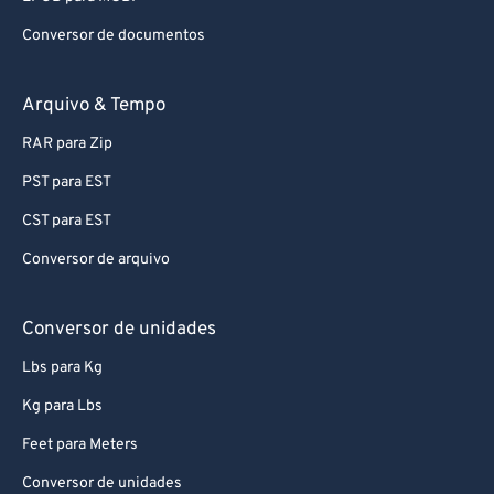
73
73
Conversor de documentos
74
74
75
75
Arquivo & Tempo
76
76
RAR para Zip
77
77
PST para EST
78
78
CST para EST
79
79
Conversor de arquivo
80
80
81
81
Conversor de unidades
82
82
Lbs para Kg
83
83
Kg para Lbs
84
84
Feet para Meters
85
85
Conversor de unidades