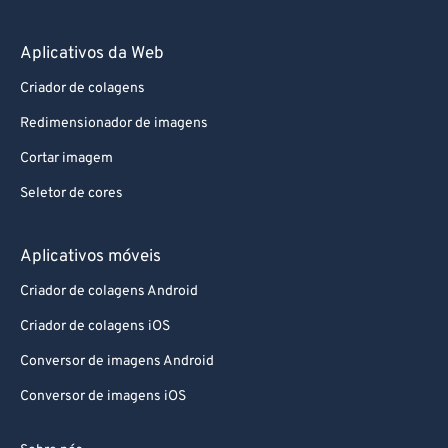
86
86
87
87
Aplicativos da Web
88
88
Criador de colagens
89
89
Redimensionador de imagens
90
90
Cortar imagem
91
91
Seletor de cores
92
92
93
93
Aplicativos móveis
94
94
Criador de colagens Android
95
95
Criador de colagens iOS
96
96
Conversor de imagens Android
97
97
Conversor de imagens iOS
98
98
99
99