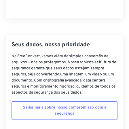
21
21
21
21
21
21
21
21
22
22
22
22
22
22
22
22
23
23
23
23
23
23
23
23
24
24
24
24
24
24
Seus dados, nossa prioridade
25
25
25
25
25
25
Na FreeConvert, vamos além da simples conversão de
26
26
26
26
26
26
arquivos — nós os protegemos. Nossa robusta estrutura de
27
27
27
27
27
27
segurança garante que seus dados estejam sempre
seguros, seja convertendo uma imagem, um vídeo ou um
28
28
28
28
28
28
documento. Com criptografia avançada, data centers
seguros e monitoramento rigoroso, cuidamos de todos os
29
29
29
29
29
29
aspectos da segurança dos seus dados.
30
30
30
30
30
30
31
31
31
31
31
31
Saiba mais sobre nosso compromisso com a
segurança
32
32
32
32
32
32
33
33
33
33
33
33