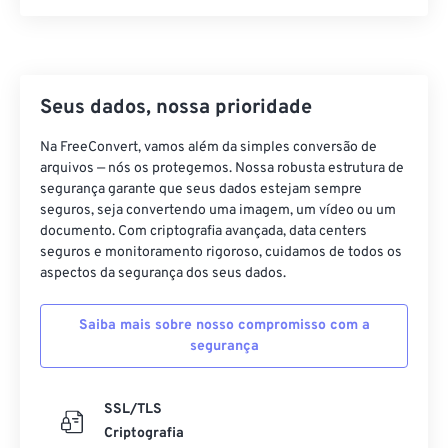
21
21
21
21
21
21
21
21
22
22
22
22
22
22
22
22
23
23
23
23
23
23
23
23
24
24
24
24
24
24
Seus dados, nossa prioridade
25
25
25
25
25
25
Na FreeConvert, vamos além da simples conversão de
arquivos — nós os protegemos. Nossa robusta estrutura de
26
26
26
26
26
26
segurança garante que seus dados estejam sempre
27
27
27
27
27
27
seguros, seja convertendo uma imagem, um vídeo ou um
documento. Com criptografia avançada, data centers
28
28
28
28
28
28
seguros e monitoramento rigoroso, cuidamos de todos os
29
29
29
29
29
29
aspectos da segurança dos seus dados.
30
30
30
30
30
30
Saiba mais sobre nosso compromisso com a
31
31
31
31
31
31
segurança
32
32
32
32
32
32
33
33
33
33
33
33
SSL/TLS
Criptografia
34
34
34
34
34
34