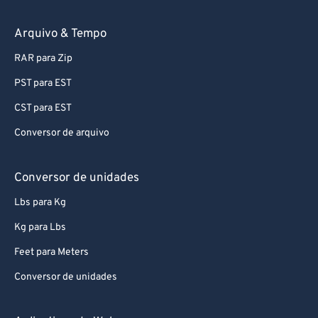
74
74
75
75
Arquivo & Tempo
76
76
RAR para Zip
77
77
PST para EST
78
78
CST para EST
79
79
Conversor de arquivo
80
80
81
81
Conversor de unidades
82
82
Lbs para Kg
83
83
Kg para Lbs
84
84
Feet para Meters
85
85
Conversor de unidades
86
86