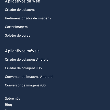
Aplicativos da Web
87
87
88
88
Criador de colagens
89
89
Redimensionador de imagens
90
90
Cortar imagem
91
91
Seletor de cores
92
92
Aplicativos móveis
93
93
94
94
Criador de colagens Android
95
95
Criador de colagens iOS
96
96
Conversor de imagens Android
97
97
Conversor de imagens iOS
98
98
Sobre nós
99
99
Blog