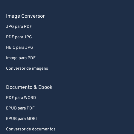
61
61
62
62
Image Conversor
63
63
JPG para PDF
64
64
PDF para JPG
65
65
HEIC para JPG
66
66
Image para PDF
67
67
Conversor de imagens
68
68
69
69
Documento & Ebook
70
70
PDF para WORD
71
71
EPUB para PDF
72
72
EPUB para MOBI
73
73
Conversor de documentos