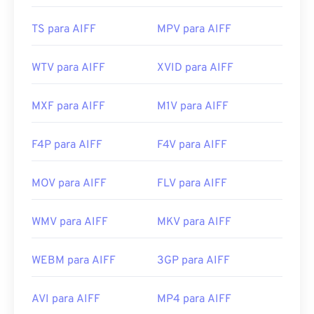
Links úteis:
https://en.wikipedia.org/wiki/Audio_Interchange_File_F
TS para AIFF
MPV para AIFF
https://www.lifewire.com/aiff-aif-aifc-files-
2619569
WTV para AIFF
XVID para AIFF
MXF para AIFF
M1V para AIFF
F4P para AIFF
F4V para AIFF
MOV para AIFF
FLV para AIFF
WMV para AIFF
MKV para AIFF
WEBM para AIFF
3GP para AIFF
AVI para AIFF
MP4 para AIFF