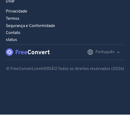
Doar
Privacidade
Termos
Segurança e Conformidade
Contato
status
Português
English
Deutsch
© FreeConvert.comVERSÃO Todos os direitos reservados (2026)
Español
Français
Português
Italiano
Dutch