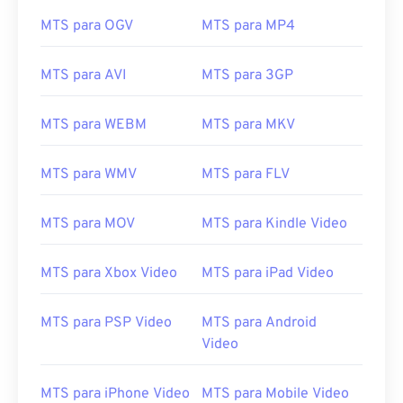
MTS para OGV
MTS para MP4
MTS para AVI
MTS para 3GP
00
00
00
00
00
00
00
00
MTS para WEBM
MTS para MKV
00
00
00
00
00
00
00
00
MTS para WMV
MTS para FLV
01
01
01
01
01
01
01
01
MTS para MOV
MTS para Kindle Video
02
02
02
02
02
02
02
02
03
03
03
03
03
03
03
03
MTS para Xbox Video
MTS para iPad Video
04
04
04
04
04
04
04
04
05
05
05
05
05
05
05
05
MTS para PSP Video
MTS para Android
Video
06
06
06
06
06
06
06
06
07
07
07
07
07
07
07
07
MTS para iPhone Video
MTS para Mobile Video