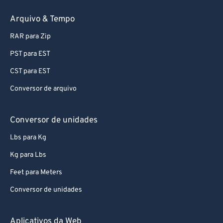
69
69
Arquivo & Tempo
70
70
RAR para Zip
71
71
72
72
PST para EST
73
73
CST para EST
74
74
Conversor de arquivo
75
75
Conversor de unidades
76
76
Lbs para Kg
77
77
Kg para Lbs
78
78
79
79
Feet para Meters
80
80
Conversor de unidades
81
81
Aplicativos da Web