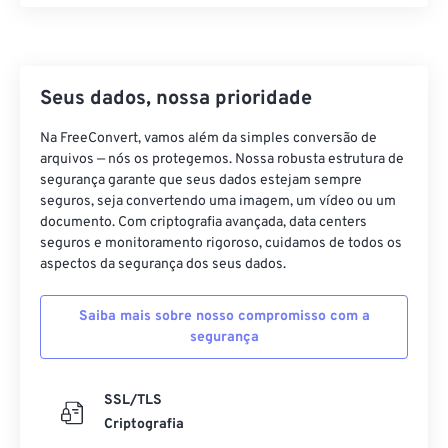
17
17
17
17
17
17
17
17
18
18
18
18
18
18
18
18
Seus dados, nossa prioridade
19
19
19
19
19
19
19
19
20
20
20
20
20
20
20
20
Na FreeConvert, vamos além da simples conversão de
arquivos — nós os protegemos. Nossa robusta estrutura de
21
21
21
21
21
21
21
21
segurança garante que seus dados estejam sempre
22
22
22
22
22
22
22
22
seguros, seja convertendo uma imagem, um vídeo ou um
documento. Com criptografia avançada, data centers
23
23
23
23
23
23
23
23
seguros e monitoramento rigoroso, cuidamos de todos os
aspectos da segurança dos seus dados.
24
24
24
24
24
24
25
25
25
25
25
25
Saiba mais sobre nosso compromisso com a
26
26
26
26
26
26
segurança
27
27
27
27
27
27
SSL/TLS
28
28
28
28
28
28
Criptografia
29
29
29
29
29
29