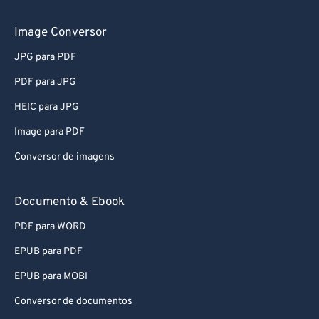
56
56
56
56
56
56
Image Conversor
57
57
57
57
57
57
58
58
58
58
58
58
JPG para PDF
59
59
59
59
59
59
PDF para JPG
60
60
HEIC para JPG
61
61
Image para PDF
62
62
Conversor de imagens
63
63
Documento & Ebook
64
64
65
65
PDF para WORD
66
66
EPUB para PDF
67
67
EPUB para MOBI
68
68
Conversor de documentos