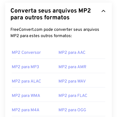
Converta seus arquivos MP2
para outros formatos
FreeConvert.com pode converter seus arquivos
MP2 para estes outros formatos:
MP2 Conversor
MP2 para AAC
MP2 para MP3
MP2 para AMR
00
00
00
00
00
00
00
00
MP2 para ALAC
MP2 para WAV
00
00
00
00
00
00
00
00
MP2 para WMA
MP2 para FLAC
01
01
01
01
01
01
01
01
02
02
02
02
02
02
02
02
MP2 para M4A
MP2 para OGG