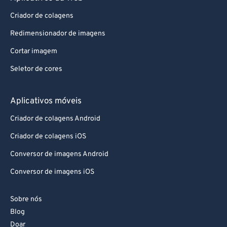
82
82
Criador de colagens
83
83
Redimensionador de imagens
84
84
Cortar imagem
85
85
86
86
Seletor de cores
87
87
Aplicativos móveis
88
88
Criador de colagens Android
89
89
Criador de colagens iOS
90
90
Conversor de imagens Android
91
91
Conversor de imagens iOS
92
92
93
93
Sobre nós
94
94
Blog
95
95
Doar