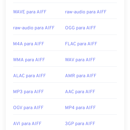
Links úteis:
https://en.wikipedia.org/wiki/Audio_Interchange_File_F
WAVE para AIFF
raw-audio para AIFF
https://www.lifewire.com/aiff-aif-aifc-files-
2619569
raw-audio para AIFF
OGG para AIFF
M4A para AIFF
FLAC para AIFF
WMA para AIFF
WAV para AIFF
ALAC para AIFF
AMR para AIFF
MP3 para AIFF
AAC para AIFF
OGV para AIFF
MP4 para AIFF
AVI para AIFF
3GP para AIFF