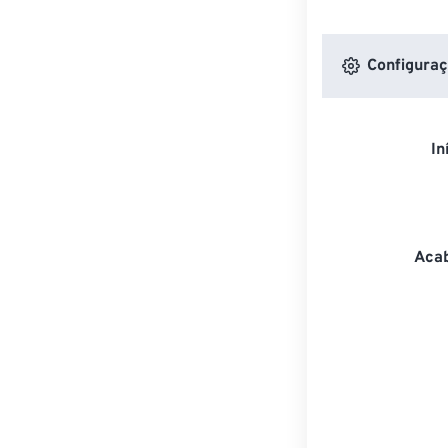
Configuraç
In
Acab