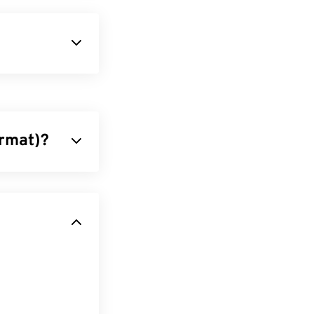
 a web.
. Ele suporta
 codecs 3D,
deo com codecs
ormat)?
dados de áudio
rincipalmente
tema
perda de
 Microsoft
ivos AIFF
usicais, o que
 instale os
ivos WEBM.