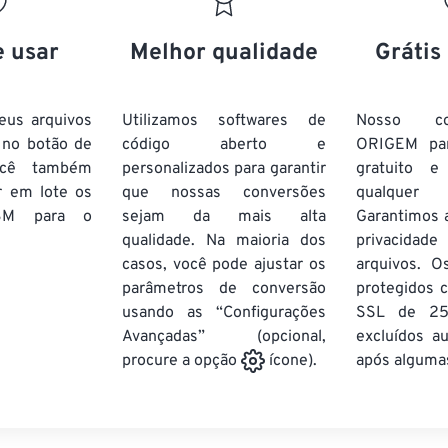
20
20
20
20
17
17
17
17
21
21
21
21
18
18
18
18
e usar
Melhor qualidade
Grátis
22
22
22
22
19
19
19
19
23
23
23
23
20
20
20
20
eus arquivos
Utilizamos softwares de
Nosso co
24
24
24
 no botão de
código aberto e
ORIGEM pa
21
21
21
21
ocê também
personalizados para garantir
gratuito 
25
25
25
22
22
22
22
r em lote
os
que nossas conversões
qualquer
26
26
26
BM
para o
sejam da mais alta
23
23
23
23
Garantimos 
qualidade. Na maioria dos
privacida
27
27
27
24
24
24
casos, você pode ajustar os
arquivos. O
28
28
28
25
25
25
parâmetros de conversão
protegidos c
usando as “Configurações
29
29
29
SSL de 25
26
26
26
Avançadas” (opcional,
excluídos a
30
30
30
27
27
27
após algumas
procure a opção
ícone).
31
31
31
28
28
28
32
32
32
29
29
29