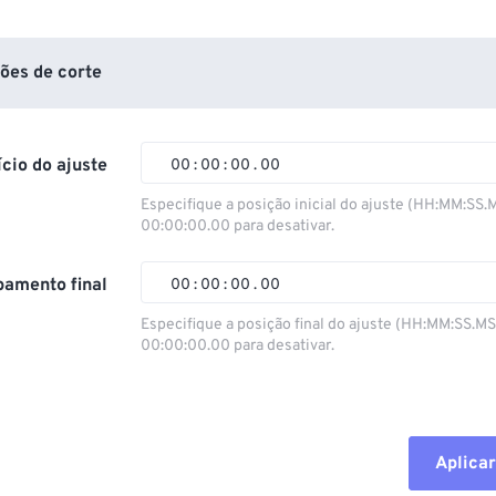
ões de corte
ício do ajuste
00
:
00
:
00
.
00
Especifique a posição inicial do ajuste (HH:MM:SS.
00:00:00.00 para desativar.
00
00
00
00
01
01
01
01
amento final
00
:
00
:
00
.
00
02
02
02
02
Especifique a posição final do ajuste (HH:MM:SS.M
00:00:00.00 para desativar.
03
03
03
03
00
00
00
00
04
04
04
04
01
01
01
01
05
05
05
05
02
02
02
02
Aplicar
06
06
06
06
03
03
03
03