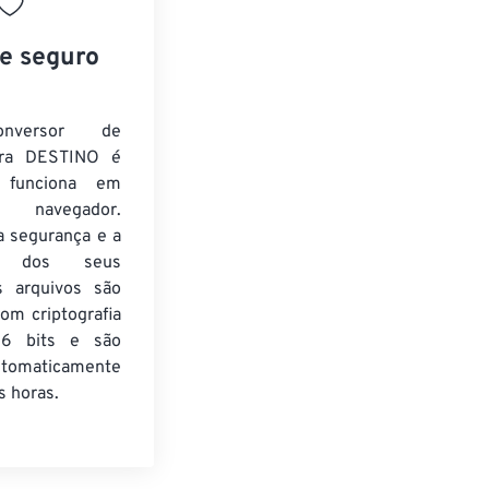
 e seguro
nversor de
ra DESTINO é
e funciona em
 navegador.
a segurança e a
de dos seus
s arquivos são
om criptografia
6 bits e são
utomaticamente
 horas.