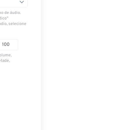
xo de áudio.
tico"
udio, selecione
volume,
etade,