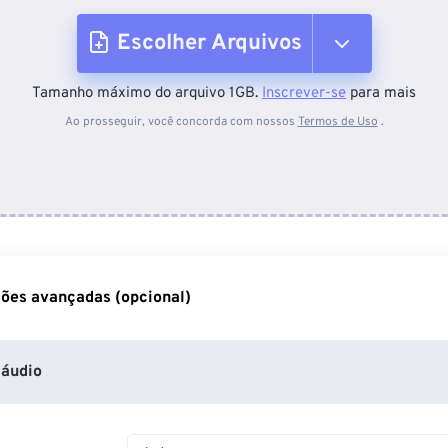
Escolher Arquivos
Tamanho máximo do arquivo 1GB.
Inscrever-se
para mais
Do dispositivo
Ao prosseguir, você concorda com nossos
Termos de Uso
.
Do Dropbox
Do Google Drive
ões avançadas (opcional)
Do OneDrive
áudio
Da URL