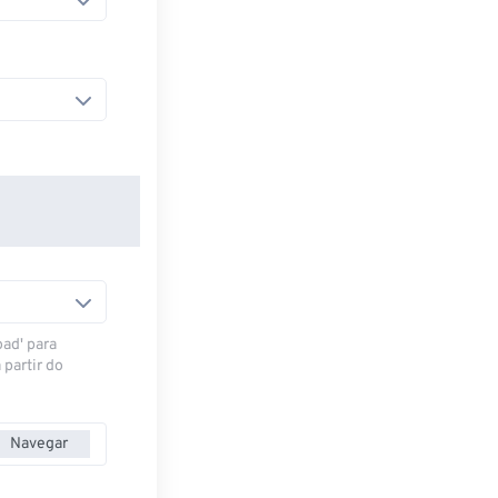
oad' para
 partir do
Navegar