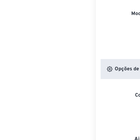
Mod
Opções de 
C
Aj