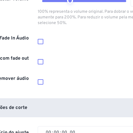
100% representa o volume original. Para dobrar o 
aumente para 200%. Para reduzir o volume pela m
selecione 50%.
Fade In Áudio
 com fade out
emover áudio
ões de corte
ício do ajuste
00
:
00
:
00
.
00