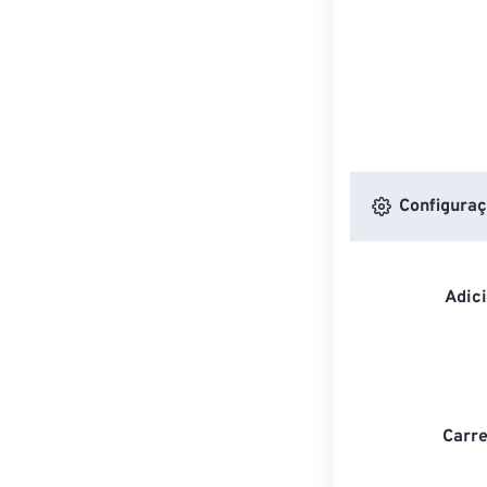
Configuraç
Adic
Carre