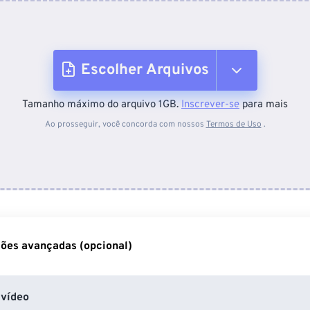
Escolher Arquivos
Tamanho máximo do arquivo 1GB.
Inscrever-se
para mais
Do dispositivo
Ao prosseguir, você concorda com nossos
Termos de Uso
.
Do Dropbox
Do Google Drive
ões avançadas (opcional)
Do OneDrive
vídeo
Da URL