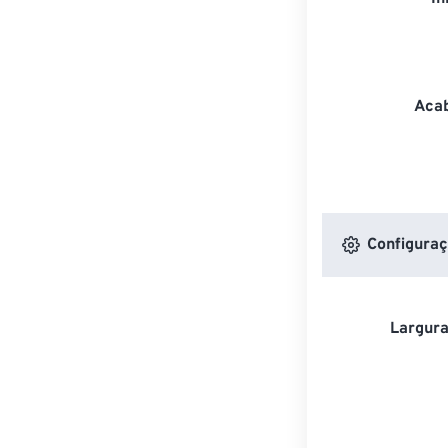
Acab
Configuraç
Largura