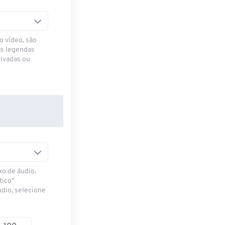
o vídeo, são
as legendas
ivadas ou
xo de áudio.
tico"
udio, selecione