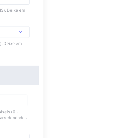
MS). Deixe em
S). Deixe em
ixels (0 -
 arredondados