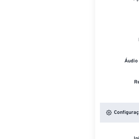
Áudio
R
Configuraç
In