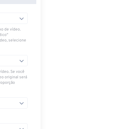
xo de vídeo.
tico"
ídeo, selecione
vídeo. Se você
eo original será
proporção