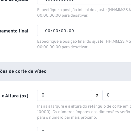
00
00
00
00
Especifique a posição inicial do ajuste (HH:MM:SS.
00:00:00.00 para desativar.
01
01
01
01
02
02
02
02
amento final
00
:
00
:
00
.
00
03
03
03
03
00
00
00
00
Especifique a posição final do ajuste (HH:MM:SS.M
00:00:00.00 para desativar.
04
04
04
04
01
01
01
01
05
05
05
05
02
02
02
02
06
06
06
06
03
03
03
03
ões de corte de vídeo
07
07
07
07
04
04
04
04
08
08
08
08
05
05
05
05
x
 x Altura (px)
09
09
09
09
06
06
06
06
Insira a largura e a altura do retângulo de corte em p
10
10
10
10
07
07
07
07
10000). Os números ímpares das dimensões serão
para o número par mais próximo.
11
11
11
11
08
08
08
08
12
12
12
12
09
09
09
09