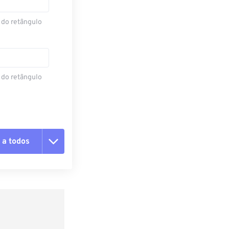
 do retângulo
 do retângulo
 a todos
 as opções
da predefinição
definição