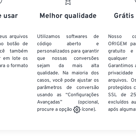
20
20
20
20
17
17
17
17
21
21
21
21
18
18
18
18
e usar
Melhor qualidade
Grátis
22
22
22
22
19
19
19
19
23
23
23
23
20
20
20
20
eus arquivos
Utilizamos softwares de
Nosso co
24
24
24
no botão de
código aberto e
ORIGEM pa
21
21
21
21
ocê também
personalizados para garantir
gratuito 
25
25
25
22
22
22
22
r em lote
os
que nossas conversões
qualquer
26
26
26
ra o formato
sejam da mais alta
23
23
23
23
Garantimos 
qualidade. Na maioria dos
privacida
27
27
27
24
24
24
casos, você pode ajustar os
arquivos. O
28
28
28
25
25
25
parâmetros de conversão
protegidos c
usando as “Configurações
29
29
29
SSL de 25
26
26
26
Avançadas” (opcional,
excluídos a
30
30
30
27
27
27
após algumas
procure a opção
ícone).
31
31
31
28
28
28
32
32
32
29
29
29