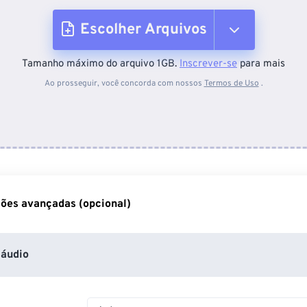
Escolher Arquivos
Tamanho máximo do arquivo 1GB.
Inscrever-se
para mais
Do dispositivo
Ao prosseguir, você concorda com nossos
Termos de Uso
.
Do Dropbox
Do Google Drive
ões avançadas (opcional)
Do OneDrive
áudio
Da URL