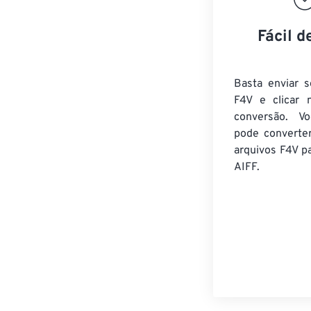
Fácil d
Basta enviar s
F4V e clicar 
conversão. V
pode converte
arquivos F4V
pa
AIFF.