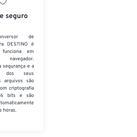
 e seguro
nversor de
ra DESTINO é
e funciona em
 navegador.
a segurança e a
de dos seus
s arquivos são
om criptografia
6 bits e são
utomaticamente
 horas.