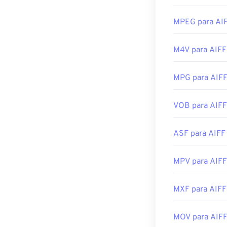
iOS.
Por padrão, o 
Desenvolvido p
operacional. O
MPEG para AI
Winamp
e
Elme
Lançamento ini
M4V para AIFF
Observe que, s
Links úteis:
converter o ar
https://en.wiki
móveis da Appl
MPG para AIF
https://www.is
Desenvolvido p
VOB para AIFF
Lançamento ini
Links úteis:
ASF para AIFF
https://en.wik
https://www.lif
MPV para AIFF
MXF para AIFF
MOV para AIF