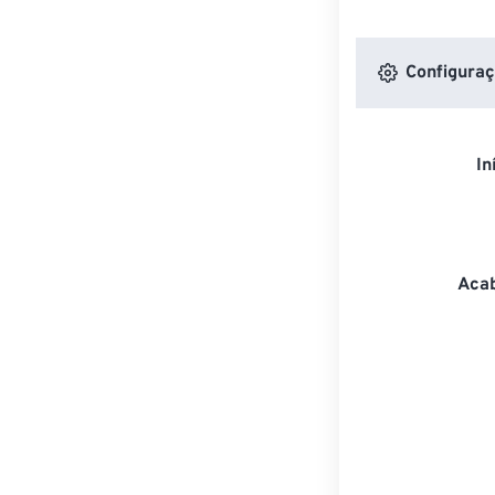
Configuraç
In
Acab