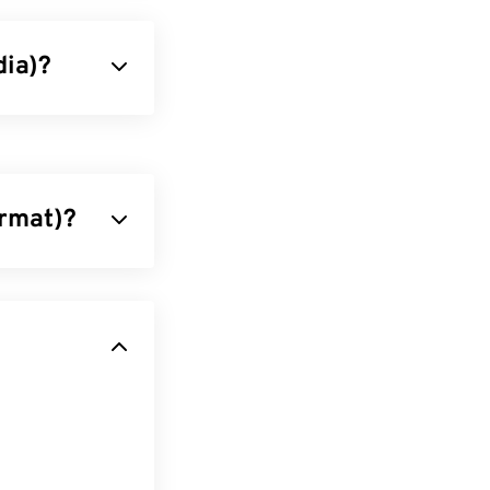
dia)?
ante difundido,
gia projetada
 chamado de "
e facilita a
ormat)?
dados de áudio
rincipalmente
 padrão. No
perda de
. Para
ivos AIFF
VLC media
usicais, o que
e Flash Player.
 restrições do