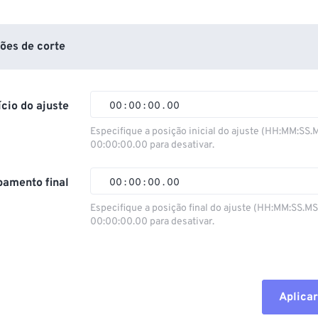
ões de corte
ício do ajuste
00
:
00
:
00
.
00
Especifique a posição inicial do ajuste (HH:MM:SS.
00:00:00.00 para desativar.
00
00
00
00
01
01
01
01
amento final
00
:
00
:
00
.
00
02
02
02
02
Especifique a posição final do ajuste (HH:MM:SS.M
00:00:00.00 para desativar.
03
03
03
03
00
00
00
00
04
04
04
04
01
01
01
01
05
05
05
05
02
02
02
02
Aplicar
06
06
06
06
03
03
03
03