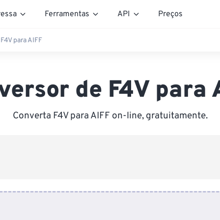
essa
Ferramentas
API
Preços
F4V para AIFF
versor de F4V para 
Converta F4V para AIFF on-line, gratuitamente.