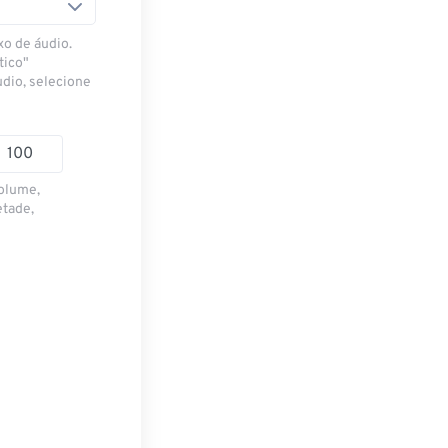
xo de áudio.
tico"
udio, selecione
volume,
etade,