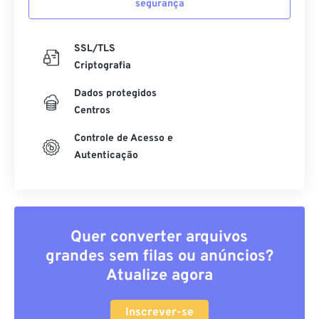
segurança
SSL/TLS
Criptografia
Dados protegidos
Centros
Controle de Acesso e
Autenticação
Quer converter arquivos
grandes sem filas ou anúncios?
Atualize agora
Inscrever-se