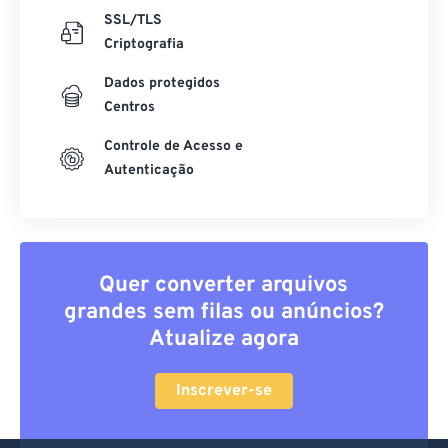
SSL/TLS
Criptografia
Dados protegidos
Centros
Controle de Acesso e
Autenticação
Quer converter arquivos
grandes sem filas ou anúncios?
Atualize agora
Inscrever-se