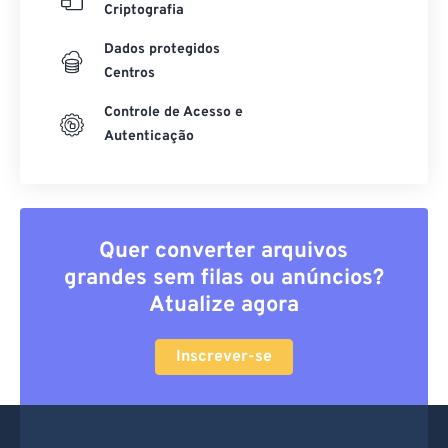
SSL/TLS
Criptografia
Dados protegidos
Centros
Controle de Acesso e
Autenticação
Quer converter arquivos
grandes sem filas ou anúncios?
Atualize agora
Inscrever-se