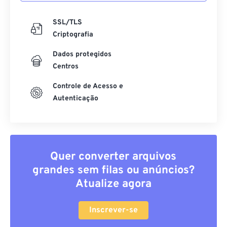
SSL/TLS
Criptografia
Dados protegidos
Centros
Controle de Acesso e
Autenticação
Quer converter arquivos
grandes sem filas ou anúncios?
Atualize agora
Inscrever-se