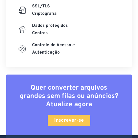
SSL/TLS
Criptografia
Dados protegidos
Centros
Controle de Acesso e
Autenticação
Quer converter arquivos
grandes sem filas ou anúncios?
Atualize agora
Inscrever-se