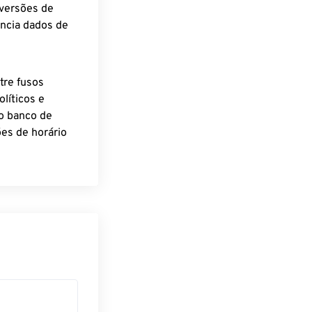
nversões de
encia dados de
tre fusos
líticos e
o banco de
es de horário