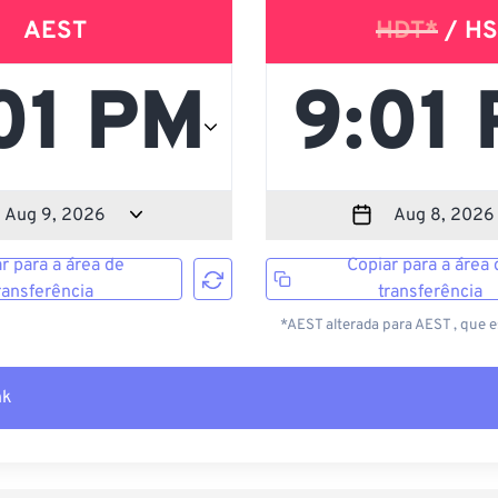
AEST
HDT*
/ HS
r para a área de
Copiar para a área 
ransferência
transferência
*AEST alterada para AEST , que 
nk