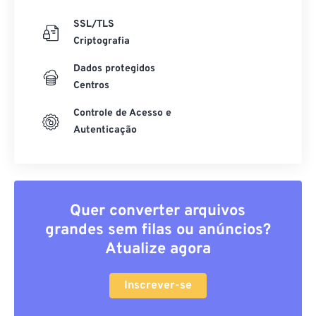
SSL/TLS
Criptografia
Dados protegidos
Centros
Controle de Acesso e
Autenticação
Quer converter arquivos
grandes sem filas ou anúncios?
Atualize agora
Inscrever-se