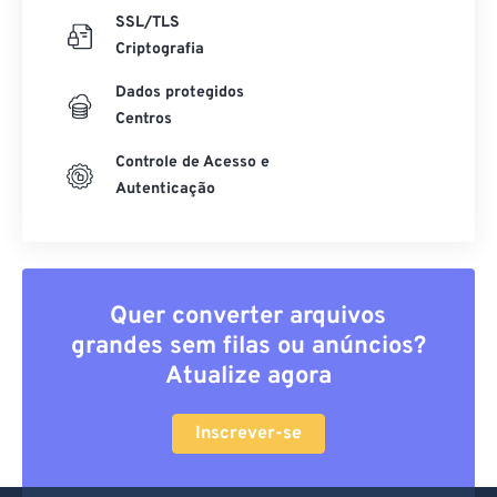
SSL/TLS
Criptografia
Dados protegidos
Centros
Controle de Acesso e
Autenticação
Quer converter arquivos
grandes sem filas ou anúncios?
Atualize agora
Inscrever-se