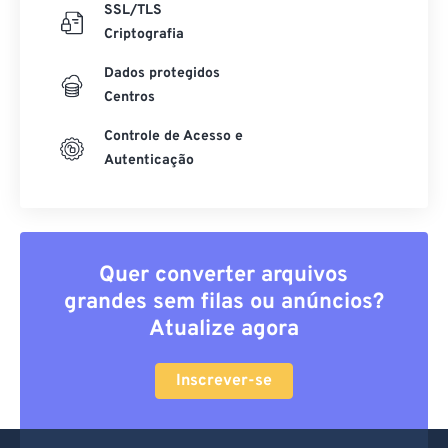
SSL/TLS
Criptografia
Dados protegidos
Centros
Controle de Acesso e
Autenticação
Quer converter arquivos
grandes sem filas ou anúncios?
Atualize agora
Inscrever-se