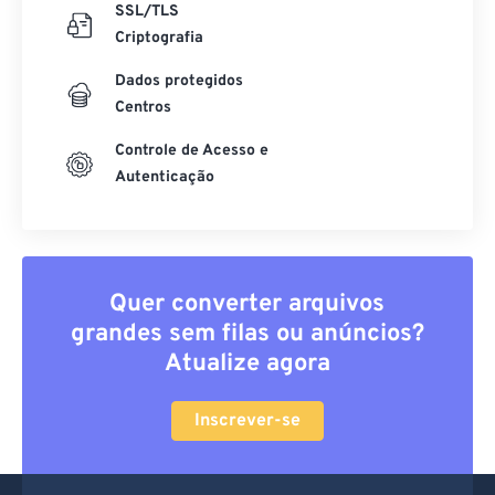
SSL/TLS
Criptografia
Dados protegidos
Centros
Controle de Acesso e
Autenticação
Quer converter arquivos
grandes sem filas ou anúncios?
Atualize agora
Inscrever-se