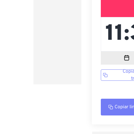
Copia
t
Copiar li