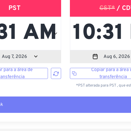
PST
CST*
/ CD
r para a área de
Copiar para a área 
ransferência
transferência
*PST alterada para PST , que es
nk