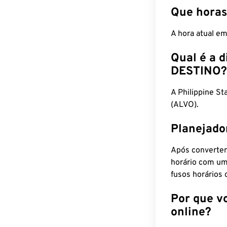
Que horas
A hora atual e
Qual é a d
DESTINO?
A Philippine S
(ALVO).
Planejado
Após converter
horário com um
fusos horários 
Por que v
online?