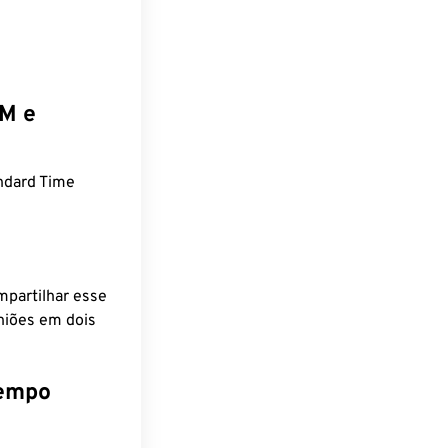
EM e
ndard Time
mpartilhar esse
niões em dois
tempo