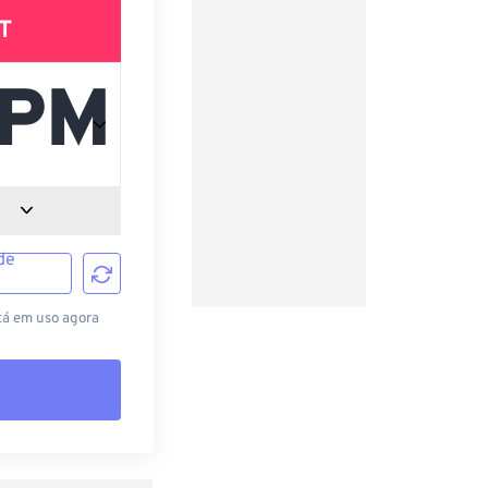
T
de
tá em uso agora