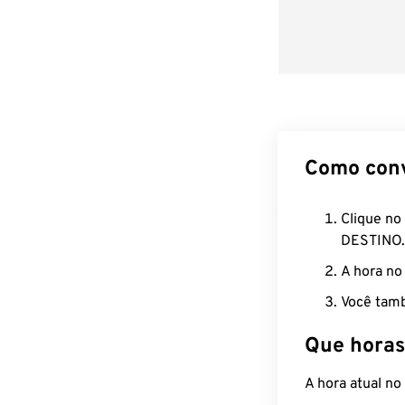
Como con
Clique no
DESTINO.
A hora no
Você tamb
Que horas
A hora atual n