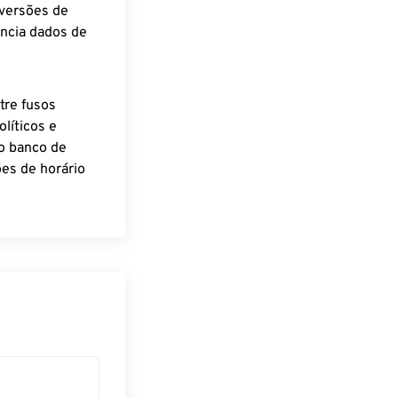
nversões de
encia dados de
tre fusos
líticos e
o banco de
es de horário