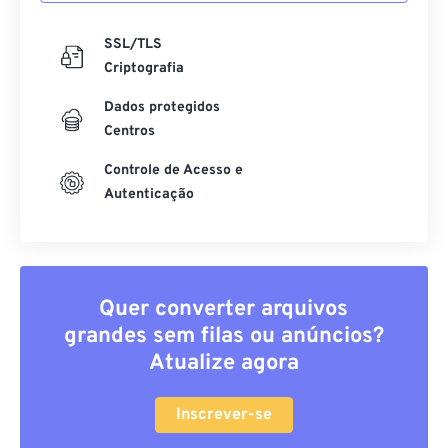
SSL/TLS
Criptografia
Dados protegidos
Centros
Controle de Acesso e
Autenticação
Quer converter arquivos
grandes sem filas ou anúncios?
Atualize agora
Inscrever-se